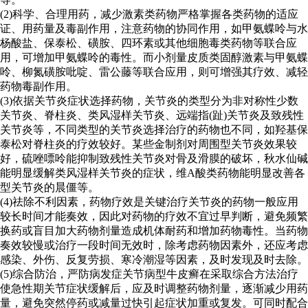
(2)科学、合理用药，减少激素类药物严格掌握各类药物的适应
证、用药量及毒副作用，注意药物的协同作用，如甲氨蝶呤与水
杨酸盐、保泰松、磺胺、四环素或其他细胞毒类药物等联合应
用，可增加甲氨蝶呤的毒性。而小剂量皮质类固醇激素与甲氨蝶
呤、柳氮磺胺吡啶、雷公藤等联合应用，则可增强其疗效、减轻
药物毒副作用。
(3)依据关节炎症状选择药物，关节炎的类型分为非对称性少数
关节炎、脊柱炎、类风湿样关节炎、远端指(趾)关节炎及致残性
关节炎等，不同类型的关节炎选择治疗的药物也不同，如羟基保
泰松对脊柱炎的疗效较好。某些金制剂对周围型关节炎效果较
好，硫唑嘌呤能抑制致残性关节炎对骨及滑膜的破坏，秋水仙碱
能明显缓解类风湿样关节炎的症状，维A酸类药物能明显改善各
型关节炎的晨僵等。
(4)祛除不利因素，药物疗效是关键治疗关节炎的药物一般应用
较长时间才能奏效，因此对药物的疗效不宜过早判断，避免频繁
换药或盲目加大药物剂量造成机体耐药和增加药物毒性。当药物
奏效较慢或治疗一段时间无效时，除考虑药物因素外，还应考虑
感染、外伤、反复劳损、寒冷潮湿等因素，及时发现及时去除。
(5)综合防治，严防病发症关节病型牛皮癣在采取综合方法治疗
使急性期关节症状缓解后，应及时调整药物剂量，逐渐减少用药
量，避免突然停药或减量过快引起症状加重或复发。可同时配合