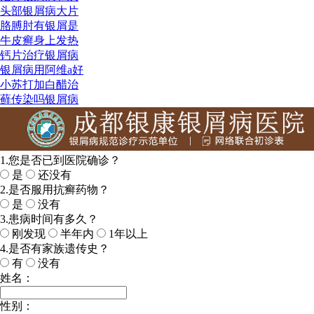
头部银屑病大片
胳膊肘有银屑是
牛皮癣身上发热
钙片治疗银屑病
银屑病用阿维a好
小苏打加白醋治
藓传染吗银屑病
1.您是否已到医院确诊？
是
还没有
2.是否服用抗癣药物？
是
没有
3.患病时间有多久？
刚发现
半年内
1年以上
4.是否有家族遗传史？
有
没有
姓名：
性别：