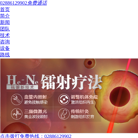
02886129902
免费通话
首页
简介
新闻
团队
技术
咨询
设备
路线
点击拨打免费热线：02886129902