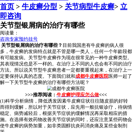
首页
>
牛皮癣分型
>
关节病型牛皮癣
>
立
即咨询
关节型银屑病的治疗有哪些
阅读量：
咨询专家
预约挂号
关节型银屑病的治疗有哪些？
目前我国患有牛皮癣的病人很
多，牛皮癣的发病特点就是不管是哪一类人，任何一个年龄段都
有可能发病。关节型牛皮癣作为现在很常见的一种牛皮癣类型。
其表现情况也是不一样的。在治疗上不同的人也会有不同的治疗
方法。所以说关节型牛皮癣患者一定都要重视起来，在治疗上一
定要保持认真的态度。下面我们就和
成都牛皮癣医院
医师一起了
解一下关节型牛皮癣的治疗有哪些方法呢？
>>>推荐阅读：
牛皮癣护理应怎么做
<<<
(1)科学分析病情，降低诱发因素牛皮癣症状往往随皮损的好转
而得到缓解，所以对于关节症状，应先用一般抗银诊疗，待病情
稳定、病势减轻后，根据关节症状的缓解情况再采取相应的措
施。在选择有效药物改善关节症状的同时，还应注意某些药物会
使牛皮癣的病势加重，如非类固醇抗炎药消炎痛及某些金制剂
等。