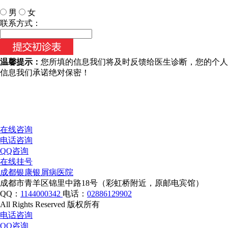
男
女
今天日期：
联系方式：
温馨提示：
您所填的信息我们将及时反馈给医生诊断，您的个人
信息我们承诺绝对保密！
在线咨询
电话咨询
QQ咨询
在线挂号
成都银康银屑病医院
成都市青羊区锦里中路18号（彩虹桥附近，原邮电宾馆）
QQ：
1144000342
电话：
02886129902
All Rights Reserved 版权所有
电话咨询
QQ咨询