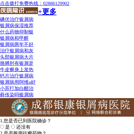
点击拨打免费热线：02886129902
+更多
碘伏治疗银屑病
银屑病保湿推荐
什么药物抑制银
银屑病和甲醛
银屑病两年不好
治疗银屑病和灰
头部银屑病大片
胳膊肘有银屑是
牛皮癣身上发热
钙片治疗银屑病
银屑病用阿维a好
小苏打加白醋治
藓传染吗银屑病
1.您是否已到医院确诊？
是
还没有
2.是否服用抗癣药物？