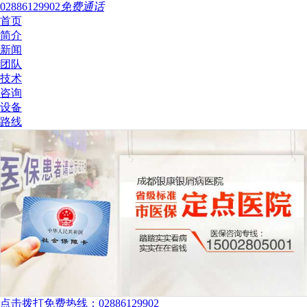
02886129902
免费通话
首页
简介
新闻
团队
技术
咨询
设备
路线
点击拨打免费热线：02886129902