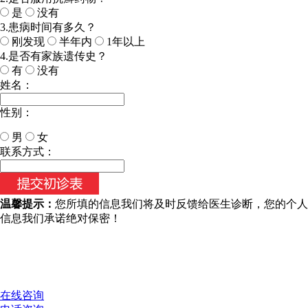
是
没有
3.患病时间有多久？
刚发现
半年内
1年以上
4.是否有家族遗传史？
有
没有
姓名：
性别：
男
女
今天日期：
联系方式：
温馨提示：
您所填的信息我们将及时反馈给医生诊断，您的个人
信息我们承诺绝对保密！
在线咨询