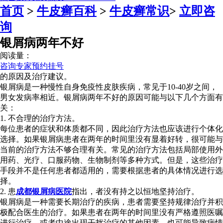
首页
>
牛皮癣百科
>
牛皮癣常识
>
立即咨
询
银屑病两年不好
阅读量：
咨询专家
预约挂号
的原因及治疗建议。
银屑病是一种慢性自身免疫性皮肤疾病，常见于10-40岁之间，
男女发病率相近。银屑病两年不好的原因可能与以下几个方面有
关：
1. 不合理的治疗方法。
每位患者的症状和体质都不同，因此治疗方法也应该进行个体化
选择。如果银屑病患者在两年的时间里没有显着好转，很可能与
当前的治疗方法不够合理有关。常见的治疗方法包括局部使用外
用药、光疗、口服药物、生物制剂等多种方式。但是，这些治疗
手段并不是任何患者都适用的，需要根据患者的具体情况进行选
择。
2. 患
成都银屑病医院
指出，者没有持之以恒地坚持治疗。
银屑病是一种需要长期治疗的疾病，患者需要坚持规律治疗并积
极配合医生的治疗。如果患者在两年的时间里没有严格遵照医嘱
进行治疗，或者中途出现干扰治疗的其他因素，也可能导致病情