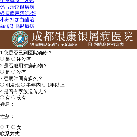
牛皮癣身上发热
钙片治疗银屑病
银屑病用阿维a好
小苏打加白醋治
藓传染吗银屑病
1.您是否已到医院确诊？
是
还没有
2.是否服用抗癣药物？
是
没有
3.患病时间有多久？
刚发现
半年内
1年以上
4.是否有家族遗传史？
有
没有
姓名：
性别：
男
女
今天日期：
联系方式：