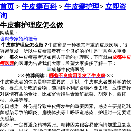
首页
>
牛皮癣百科
>
牛皮癣护理
>
立即咨
询
牛皮癣护理应怎么做
阅读量：
咨询专家
预约挂号
牛皮癣护理应怎么做？
牛皮癣是一种极其严重的皮肤疾病，很
容易复发，所以牛皮癣患者有一个良好的护理是非常至关重要
的，那么牛皮癣患者该如何去正确的护理呢，下面就由
成都牛皮
癣医院
的医师为告诉我们大家，希望大家多多了解一下：
>>>推荐阅读：
哪些不良病因引发了牛皮癣
<<<
牛皮癣患者的饮食是非常重要的，所以，牛皮癣患者要科学的饮
食。要注意所吃的食物，随病情不利的食物不要去吃，应该选择
对病情有益的食物。比如富含维生素新鲜蔬菜、胡萝卜、西红
柿、水果等等。
伤口感染，外伤是导致牛皮癣发生的重要因素。感染主要是链球
菌感染导致的咽炎、扁桃体炎等上呼吸道感染，护理时一定要避
免感染。
此外，一定要避免精神紧张。精神因素很容易使病情加重且复发
的可能。因此，在我们遇到任何事的情况下，都要控制情绪的稳