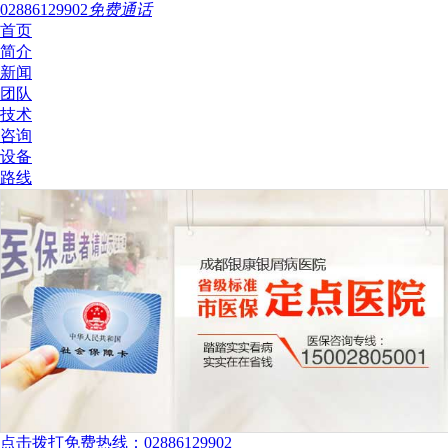
02886129902
免费通话
首页
简介
新闻
团队
技术
咨询
设备
路线
点击拨打免费热线：02886129902