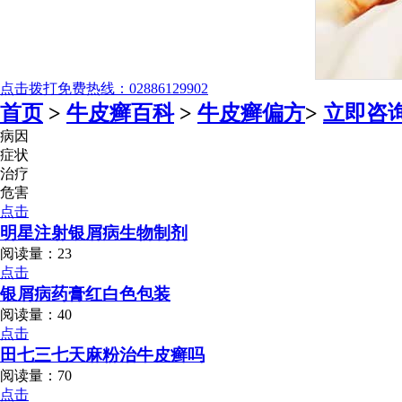
点击拨打免费热线：02886129902
首页
>
牛皮癣百科
>
牛皮癣偏方
>
立即咨
病因
症状
治疗
危害
点击
明星注射银屑病生物制剂
阅读量：23
点击
银屑病药膏红白色包装
阅读量：40
点击
田七三七天麻粉治牛皮癣吗
阅读量：70
点击