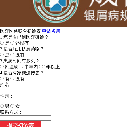
医院网络联合初诊表
电话咨询
1.您是否已到医院确诊？
是
还没有
2.是否服用抗癣药物？
是
没有
3.患病时间有多久？
刚发现
半年内
1年以上
4.是否有家族遗传史？
有
没有
姓名：
性别：
男
女
今天日期：
联系方式：