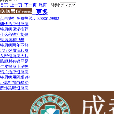
首页
上一页
下一页
尾页
转到:
+更多
点击拨打免费热线：02886129902
碘伏治疗银屑病
银屑病保湿推荐
什么药物抑制银
银屑病和甲醛
银屑病两年不好
治疗银屑病和灰
头部银屑病大片
胳膊肘有银屑是
牛皮癣身上发热
钙片治疗银屑病
银屑病用阿维a好
小苏打加白醋治
藓传染吗银屑病