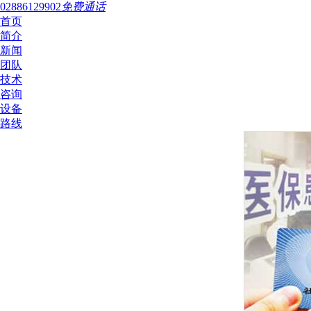
02886129902
免费通话
首页
简介
新闻
团队
技术
咨询
设备
路线