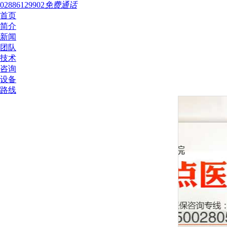
02886129902
免费通话
首页
简介
新闻
团队
技术
咨询
设备
路线