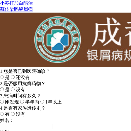
小苏打加白醋治
藓传染吗银屑病
1.您是否已到医院确诊？
是
还没有
2.是否服用抗癣药物？
是
没有
3.患病时间有多久？
刚发现
半年内
1年以上
4.是否有家族遗传史？
有
没有
姓名：