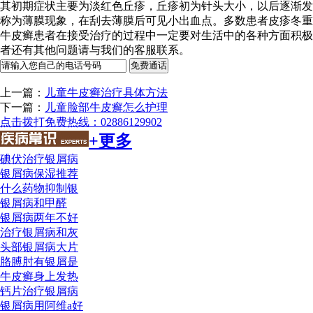
其初期症状主要为淡红色丘疹，丘疹初为针头大小，以后逐渐发
称为薄膜现象，在刮去薄膜后可见小出血点。多数患者皮疹冬重
牛皮癣患者在接受治疗的过程中一定要对生活中的各种方面积极
者还有其他问题请与我们的客服联系。
上一篇：
儿童牛皮癣治疗具体方法
下一篇：
儿童脸部牛皮癣怎么护理
点击拨打免费热线：02886129902
+更多
碘伏治疗银屑病
银屑病保湿推荐
什么药物抑制银
银屑病和甲醛
银屑病两年不好
治疗银屑病和灰
头部银屑病大片
胳膊肘有银屑是
牛皮癣身上发热
钙片治疗银屑病
银屑病用阿维a好