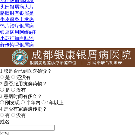
治疗银屑病和灰
头部银屑病大片
胳膊肘有银屑是
牛皮癣身上发热
钙片治疗银屑病
银屑病用阿维a好
小苏打加白醋治
藓传染吗银屑病
1.您是否已到医院确诊？
是
还没有
2.是否服用抗癣药物？
是
没有
3.患病时间有多久？
刚发现
半年内
1年以上
4.是否有家族遗传史？
有
没有
姓名：
性别：