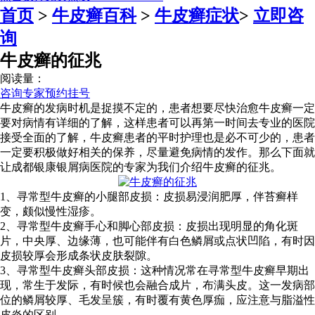
首页
>
牛皮癣百科
>
牛皮癣症状
>
立即咨
询
牛皮癣的征兆
阅读量：
咨询专家
预约挂号
牛皮癣的发病时机是捉摸不定的，患者想要尽快治愈牛皮癣一定
要对病情有详细的了解，这样患者可以再第一时间去专业的医院
接受全面的了解，牛皮癣患者的平时护理也是必不可少的，患者
一定要积极做好相关的保养，尽量避免病情的发作。那么下面就
让成都银康银屑病医院的专家为我们介绍牛皮癣的征兆。
1、寻常型牛皮癣的小腿部皮损：皮损易浸润肥厚，伴苔癣样
变，颇似慢性湿疹。
2、寻常型牛皮癣手心和脚心部皮损：皮损出现明显的角化斑
片，中央厚、边缘薄，也可能伴有白色鳞屑或点状凹陷，有时因
皮损较厚会形成条状皮肤裂隙。
3、寻常型牛皮癣头部皮损：这种情况常在寻常型牛皮癣早期出
现，常生于发际，有时候也会融合成片，布满头皮。这一发病部
位的鳞屑较厚、毛发呈簇，有时覆有黄色厚痂，应注意与脂溢性
皮炎的区别。