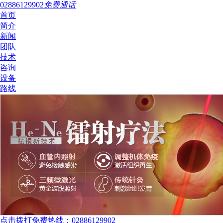
02886129902
免费通话
首页
简介
新闻
团队
技术
咨询
设备
路线
点击拨打免费热线：02886129902