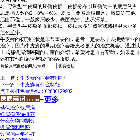
4、寻常型牛皮癣的屈侧皮损：皮损分布以屈侧为主的病患约占
总患病人数的2。8%～6%。皮损主要累及腹股沟、腋窝等其他
屈曲部位，一般鳞屑较少、表面光滑、边界清楚。
5、寻常型牛皮癣的面部皮损：皮损大多呈点滴状或指甲大小的
红色丘疹。
牛皮癣的初期症状是非常重要的，患者一定要尽早去接受专业的
治疗，因为牛皮癣的早期治疗会给患者更大的治愈机会。通过以
上成都银屑病医院的专家的介绍，希望对患者有帮助，如果患者
还有其他问题请与我们的客服联系。
上一篇：
牛皮癣的症状有哪些
下一篇：
牛皮癣有什么特征
点击拨打免费热线：02886129902
+更多
碘伏治疗银屑病
银屑病保湿推荐
什么药物抑制银
银屑病和甲醛
银屑病两年不好