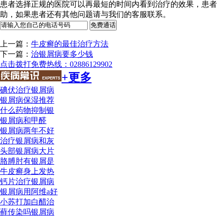
患者选择正规的医院可以再最短的时间内看到治疗的效果，患者
助，如果患者还有其他问题请与我们的客服联系。
上一篇：
牛皮癣的最佳治疗方法
下一篇：
治银屑病要多少钱
点击拨打免费热线：02886129902
+更多
碘伏治疗银屑病
银屑病保湿推荐
什么药物抑制银
银屑病和甲醛
银屑病两年不好
治疗银屑病和灰
头部银屑病大片
胳膊肘有银屑是
牛皮癣身上发热
钙片治疗银屑病
银屑病用阿维a好
小苏打加白醋治
藓传染吗银屑病