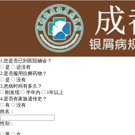
1.您是否已到医院确诊？
是
还没有
2.是否服用抗癣药物？
是
没有
3.患病时间有多久？
刚发现
半年内
1年以上
4.是否有家族遗传史？
有
没有
姓名：
性别：
男
女