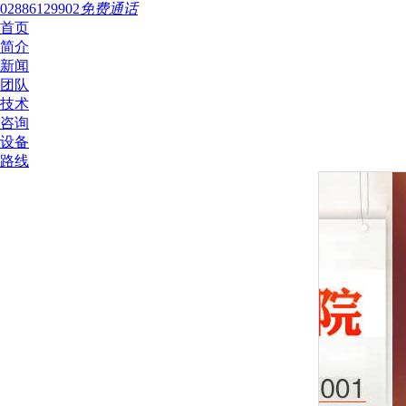
02886129902
免费通话
首页
简介
新闻
团队
技术
咨询
设备
路线