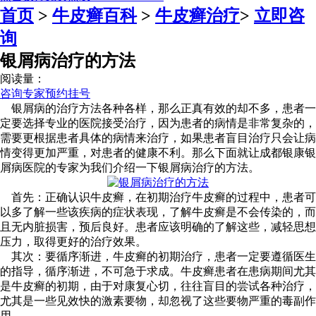
首页
>
牛皮癣百科
>
牛皮癣治疗
>
立即咨
询
银屑病治疗的方法
阅读量：
咨询专家
预约挂号
银屑病的治疗方法各种各样，那么正真有效的却不多，患者一
定要选择专业的医院接受治疗，因为患者的病情是非常复杂的，
需要更根据患者具体的病情来治疗，如果患者盲目治疗只会让病
情变得更加严重，对患者的健康不利。那么下面就让成都银康银
屑病医院的专家为我们介绍一下银屑病治疗的方法。
首先：正确认识牛皮癣，在初期治疗牛皮癣的过程中，患者可
以多了解一些该疾病的症状表现，了解牛皮癣是不会传染的，而
且无内脏损害，预后良好。患者应该明确的了解这些，减轻思想
压力，取得更好的治疗效果。
其次：要循序渐进，牛皮癣的初期治疗，患者一定要遵循医生
的指导，循序渐进，不可急于求成。牛皮癣患者在患病期间尤其
是牛皮癣的初期，由于对康复心切，往往盲目的尝试各种治疗，
尤其是一些见效快的激素要物，却忽视了这些要物严重的毒副作
用。