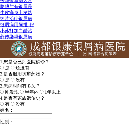
头部银屑病大片
胳膊肘有银屑是
牛皮癣身上发热
钙片治疗银屑病
银屑病用阿维a好
小苏打加白醋治
藓传染吗银屑病
1.您是否已到医院确诊？
是
还没有
2.是否服用抗癣药物？
是
没有
3.患病时间有多久？
刚发现
半年内
1年以上
4.是否有家族遗传史？
有
没有
姓名：
性别：