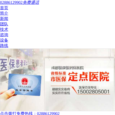
02886129902
免费通话
首页
简介
新闻
团队
技术
咨询
设备
路线
点击拨打免费热线：02886129902