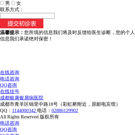
男
女
今天日期：
联系方式：
温馨提示：
您所填的信息我们将及时反馈给医生诊断，您的个人
信息我们承诺绝对保密！
在线咨询
电话咨询
QQ咨询
在线挂号
成都银康银屑病医院
成都市青羊区锦里中路18号（彩虹桥附近，原邮电宾馆）
QQ：
1144000342
电话：
02886129902
All Rights Reserved 版权所有
电话咨询
QQ咨询