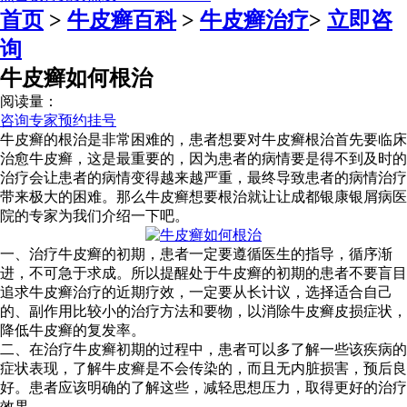
首页
>
牛皮癣百科
>
牛皮癣治疗
>
立即咨
询
牛皮癣如何根治
阅读量：
咨询专家
预约挂号
牛皮癣的根治是非常困难的，患者想要对牛皮癣根治首先要临床
治愈牛皮癣，这是最重要的，因为患者的病情要是得不到及时的
治疗会让患者的病情变得越来越严重，最终导致患者的病情治疗
带来极大的困难。那么牛皮癣想要根治就让让成都银康银屑病医
院的专家为我们介绍一下吧。
一、治疗牛皮癣的初期，患者一定要遵循医生的指导，循序渐
进，不可急于求成。所以提醒处于牛皮癣的初期的患者不要盲目
追求牛皮癣治疗的近期疗效，一定要从长计议，选择适合自己
的、副作用比较小的治疗方法和要物，以消除牛皮癣皮损症状，
降低牛皮癣的复发率。
二、在治疗牛皮癣初期的过程中，患者可以多了解一些该疾病的
症状表现，了解牛皮癣是不会传染的，而且无内脏损害，预后良
好。患者应该明确的了解这些，减轻思想压力，取得更好的治疗
效果。