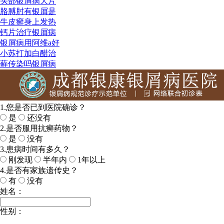
头部银屑病大片
胳膊肘有银屑是
牛皮癣身上发热
钙片治疗银屑病
银屑病用阿维a好
小苏打加白醋治
藓传染吗银屑病
1.您是否已到医院确诊？
是
还没有
2.是否服用抗癣药物？
是
没有
3.患病时间有多久？
刚发现
半年内
1年以上
4.是否有家族遗传史？
有
没有
姓名：
性别：