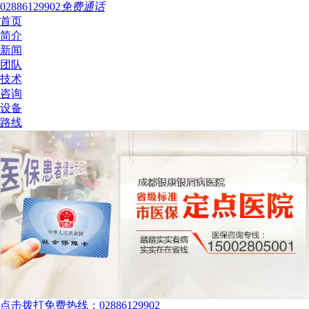
02886129902
免费通话
首页
简介
新闻
团队
技术
咨询
设备
路线
点击拨打免费热线：02886129902