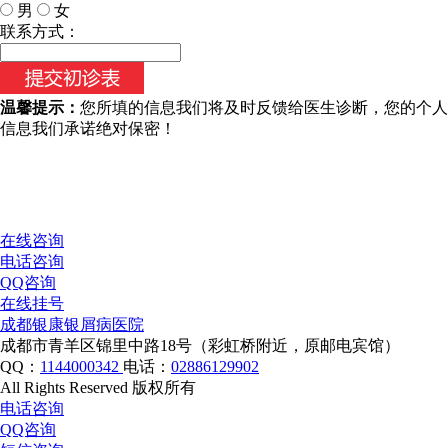
男
女
今天日期：
联系方式：
温馨提示：
您所填的信息我们将及时反馈给医生诊断，您的个人
信息我们承诺绝对保密！
在线咨询
电话咨询
QQ咨询
在线挂号
成都银康银屑病医院
成都市青羊区锦里中路18号（彩虹桥附近，原邮电宾馆）
QQ：
1144000342
电话：
02886129902
All Rights Reserved 版权所有
电话咨询
QQ咨询