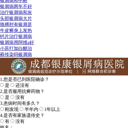
银屑病和甲醛
银屑病两年不好
治疗银屑病和灰
头部银屑病大片
胳膊肘有银屑是
牛皮癣身上发热
钙片治疗银屑病
银屑病用阿维a好
小苏打加白醋治
藓传染吗银屑病
1.您是否已到医院确诊？
是
还没有
2.是否服用抗癣药物？
是
没有
3.患病时间有多久？
刚发现
半年内
1年以上
4.是否有家族遗传史？
有
没有
姓名：