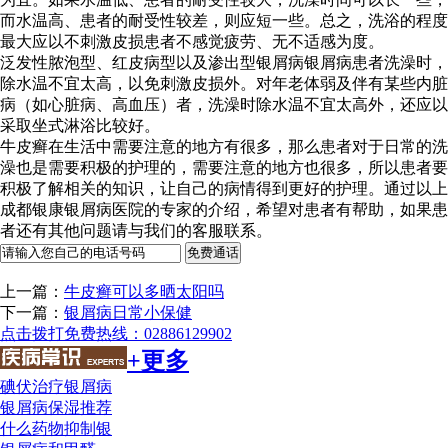
而水温高、患者的耐受性较差，则应短一些。总之，洗浴的程度
最大应以不刺激皮损患者不感觉疲劳、无不适感为度。
泛发性脓泡型、红皮病型以及渗出型银屑病银屑病患者洗澡时，
除水温不宜太高，以免刺激皮损外。对年老体弱及伴有某些内脏
病（如心脏病、高血压）者，洗澡时除水温不宜太高外，还应以
采取坐式淋浴比较好。
牛皮癣在生活中需要注意的地方有很多，那么患者对于日常的洗
澡也是需要积极的护理的，需要注意的地方也很多，所以患者要
积极了解相关的知识，让自己的病情得到更好的护理。通过以上
成都银康银屑病医院的专家的介绍，希望对患者有帮助，如果患
者还有其他问题请与我们的客服联系。
上一篇：
牛皮癣可以多晒太阳吗
下一篇：
银屑病日常小保健
点击拨打免费热线：02886129902
+更多
碘伏治疗银屑病
银屑病保湿推荐
什么药物抑制银