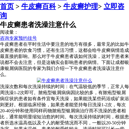
首页
>
牛皮癣百科
>
牛皮癣护理
>
立即咨
询
牛皮癣患者洗澡注意什么
阅读量：
咨询专家
预约挂号
牛皮癣患者在平时生活中要注意的地方有很多，最常见的比如牛
皮癣患者的饮食习惯，还有生活习惯，这都会给牛皮癣病情造成
最直接的影响。那么对于牛皮癣患者该如何洗澡，这对于患者来
说都不会去注意，但是这确实会影响患者的病情。下面让成都银
康银屑病医院的专家为我们介绍一下牛皮癣患者洗澡该注意什
么。
洗澡次数和每次洗澡持续的时间：在气温较低的季节，正常人每
周洗澡1-2次即可。脓疱型银屑病病因比较的多，有脓疱型银屑
病症状的患者如有条件宜每天洗澡，如果能洗某些药浴或矿泉浴
则更好。根据临床经验，如果患者能坚持每日洗澡1-2次，每次
20-40分钟和使用同样药物脓疱型银屑病治疗而不洗澡的患者相
比，通常能明显缩短治愈的时间。每次洗澡持续的时间，根据患
者所选水温高低以及个人的耐受情况而不同，一般以20-50分钟
为宜。如果水温低、患者的耐受性较大，洗澡时间可以长一些，