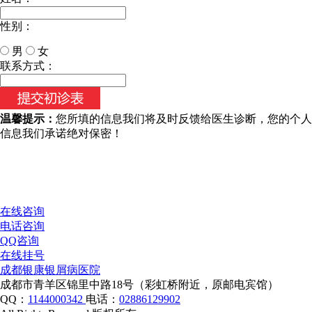
性别：
男
女
今天日期：
联系方式：
温馨提示：
您所填的信息我们将及时反馈给医生诊断，您的个人
信息我们承诺绝对保密！
在线咨询
电话咨询
QQ咨询
在线挂号
成都银康银屑病医院
成都市青羊区锦里中路18号（彩虹桥附近，原邮电宾馆）
QQ：
1144000342
电话：
02886129902