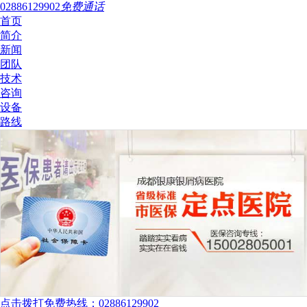
02886129902
免费通话
首页
简介
新闻
团队
技术
咨询
设备
路线
点击拨打免费热线：02886129902