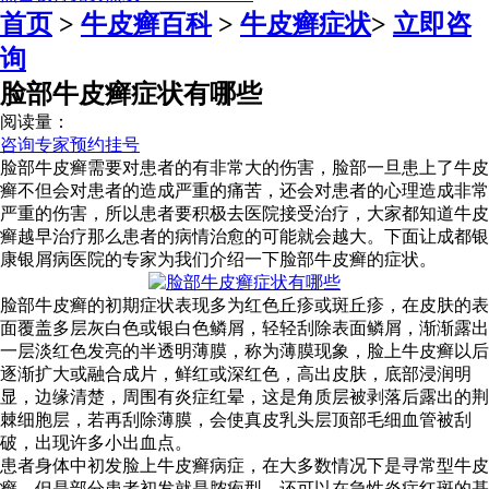
首页
>
牛皮癣百科
>
牛皮癣症状
>
立即咨
询
脸部牛皮癣症状有哪些
阅读量：
咨询专家
预约挂号
脸部牛皮癣需要对患者的有非常大的伤害，脸部一旦患上了牛皮
癣不但会对患者的造成严重的痛苦，还会对患者的心理造成非常
严重的伤害，所以患者要积极去医院接受治疗，大家都知道牛皮
癣越早治疗那么患者的病情治愈的可能就会越大。下面让成都银
康银屑病医院的专家为我们介绍一下脸部牛皮癣的症状。
脸部牛皮癣的初期症状表现多为红色丘疹或斑丘疹，在皮肤的表
面覆盖多层灰白色或银白色鳞屑，轻轻刮除表面鳞屑，渐渐露出
一层淡红色发亮的半透明薄膜，称为薄膜现象，脸上牛皮癣以后
逐渐扩大或融合成片，鲜红或深红色，高出皮肤，底部浸润明
显，边缘清楚，周围有炎症红晕，这是角质层被剥落后露出的荆
棘细胞层，若再刮除薄膜，会使真皮乳头层顶部毛细血管被刮
破，出现许多小出血点。
患者身体中初发脸上牛皮癣病症，在大多数情况下是寻常型牛皮
癣，但是部分患者初发就是脓疱型，还可以在急性炎症红斑的基