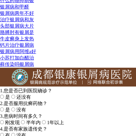
什么药物抑制银
银屑病和甲醛
银屑病两年不好
治疗银屑病和灰
头部银屑病大片
胳膊肘有银屑是
牛皮癣身上发热
钙片治疗银屑病
银屑病用阿维a好
小苏打加白醋治
藓传染吗银屑病
1.您是否已到医院确诊？
是
还没有
2.是否服用抗癣药物？
是
没有
3.患病时间有多久？
刚发现
半年内
1年以上
4.是否有家族遗传史？
有
没有