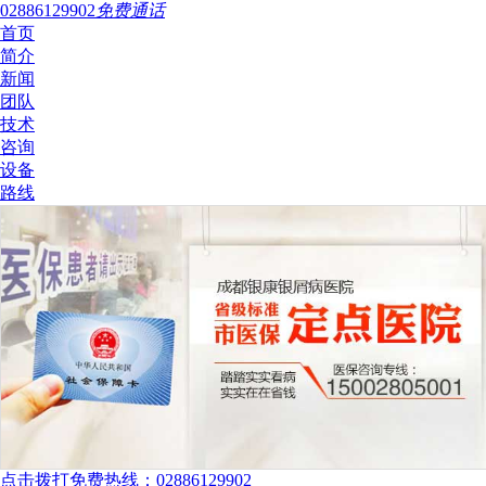
02886129902
免费通话
首页
简介
新闻
团队
技术
咨询
设备
路线
点击拨打免费热线：02886129902