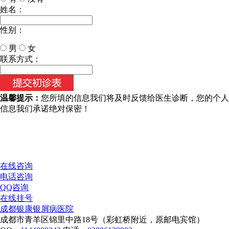
姓名：
性别：
男
女
今天日期：
联系方式：
温馨提示：
您所填的信息我们将及时反馈给医生诊断，您的个人
信息我们承诺绝对保密！
在线咨询
电话咨询
QQ咨询
在线挂号
成都银康银屑病医院
成都市青羊区锦里中路18号（彩虹桥附近，原邮电宾馆）