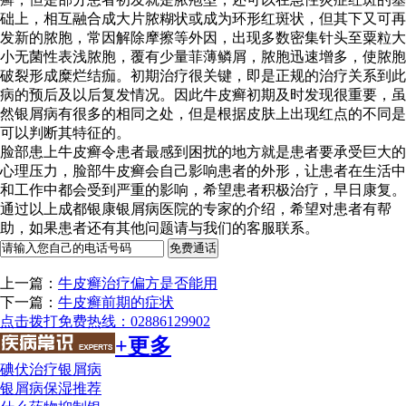
础上，相互融合成大片脓糊状或成为环形红斑状，但其下又可再
发新的脓胞，常因解除摩擦等外因，出现多数密集针头至粟粒大
小无菌性表浅脓胞，覆有少量菲薄鳞屑，脓胞迅速增多，使脓胞
破裂形成糜烂结痂。初期治疗很关键，即是正规的治疗关系到此
病的预后及以后复发情况。因此牛皮癣初期及时发现很重要，虽
然银屑病有很多的相同之处，但是根据皮肤上出现红点的不同是
可以判断其特征的。
脸部患上牛皮癣令患者最感到困扰的地方就是患者要承受巨大的
心理压力，脸部牛皮癣会自己影响患者的外形，让患者在生活中
和工作中都会受到严重的影响，希望患者积极治疗，早日康复。
通过以上成都银康银屑病医院的专家的介绍，希望对患者有帮
助，如果患者还有其他问题请与我们的客服联系。
上一篇：
牛皮癣治疗偏方是否能用
下一篇：
牛皮癣前期的症状
点击拨打免费热线：02886129902
+更多
碘伏治疗银屑病
银屑病保湿推荐