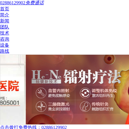
02886129902
免费通话
首页
简介
新闻
团队
技术
咨询
设备
路线
点击拨打免费热线：02886129902