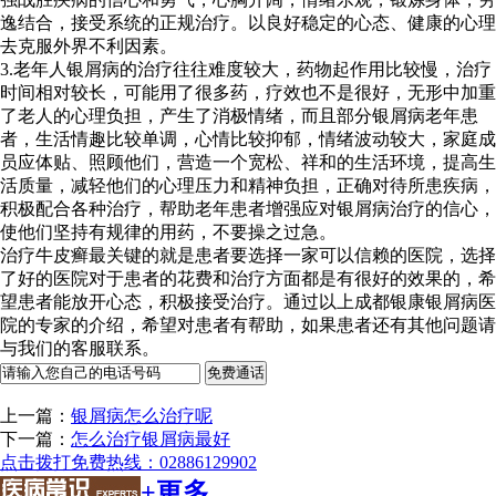
逸结合，接受系统的正规治疗。以良好稳定的心态、健康的心理
去克服外界不利因素。
3.老年人银屑病的治疗往往难度较大，药物起作用比较慢，治疗
时间相对较长，可能用了很多药，疗效也不是很好，无形中加重
了老人的心理负担，产生了消极情绪，而且部分银屑病老年患
者，生活情趣比较单调，心情比较抑郁，情绪波动较大，家庭成
员应体贴、照顾他们，营造一个宽松、祥和的生活环境，提高生
活质量，减轻他们的心理压力和精神负担，正确对待所患疾病，
积极配合各种治疗，帮助老年患者增强应对银屑病治疗的信心，
使他们坚持有规律的用药，不要操之过急。
治疗牛皮癣最关键的就是患者要选择一家可以信赖的医院，选择
了好的医院对于患者的花费和治疗方面都是有很好的效果的，希
望患者能放开心态，积极接受治疗。通过以上成都银康银屑病医
院的专家的介绍，希望对患者有帮助，如果患者还有其他问题请
与我们的客服联系。
上一篇：
银屑病怎么治疗呢
下一篇：
怎么治疗银屑病最好
点击拨打免费热线：02886129902
+更多