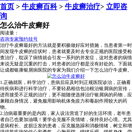
首页
>
牛皮癣百科
>
牛皮癣治疗
>
立即咨
询
怎么治牛皮癣好
阅读量：
咨询专家
预约挂号
治疗牛皮癣最好的方法就是要积极做好应对措施，当患者第一时
间发现牛皮癣的症状时，患者就要及时去专业正规的医院接受检
查治疗，耽误了病情就会引发一系列的并发症，这对患者的病情
来说无疑是沉重的打击，对患者的治疗都是没有好处的。下面就
让成都银康银屑病医院的专家为我们介绍一下怎么治疗牛皮癣。
1.正确就医，科学治疗，患病后应及时到正规医院诊治，正确看
待疾病和进行科学治疗，不要轻易相信包治根治银屑病的宣传，
进而接受不正规的治疗，更不能随便选择治疗银屑病的药物，应
兼顾自身情况，避免服用影响机体免疫力和毒副作用较大的药
物。
2.治病最重要的是内因，家人设法营造了好的生活环境，老年患
者自己也要加油哦！要学会克服不良情绪，保持良好心境。尤其
是病程长、皮损泛发的患者，应克服急躁和消极情绪，树立和增
强战胜疾病的信心和勇气，心胸开阔，情绪乐观，锻炼身体，劳