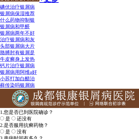
碘伏治疗银屑病
银屑病保湿推荐
什么药物抑制银
银屑病和甲醛
银屑病两年不好
治疗银屑病和灰
头部银屑病大片
胳膊肘有银屑是
牛皮癣身上发热
钙片治疗银屑病
银屑病用阿维a好
小苏打加白醋治
藓传染吗银屑病
1.您是否已到医院确诊？
是
还没有
2.是否服用抗癣药物？
是
没有
3.患病时间有多久？