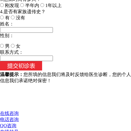
刚发现
半年内
1年以上
4.是否有家族遗传史？
有
没有
姓名：
性别：
男
女
今天日期：
联系方式：
温馨提示：
您所填的信息我们将及时反馈给医生诊断，您的个人
信息我们承诺绝对保密！
在线咨询
电话咨询
QQ咨询