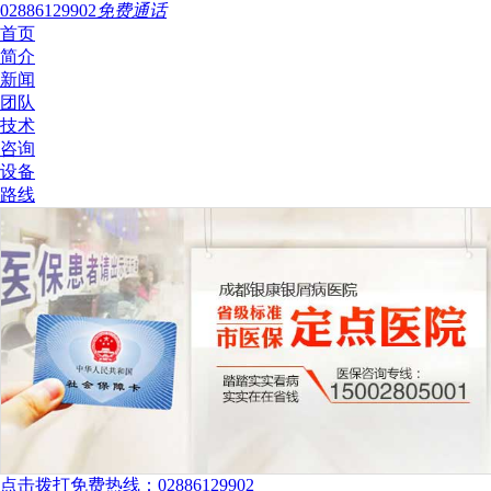
02886129902
免费通话
首页
简介
新闻
团队
技术
咨询
设备
路线
点击拨打免费热线：02886129902