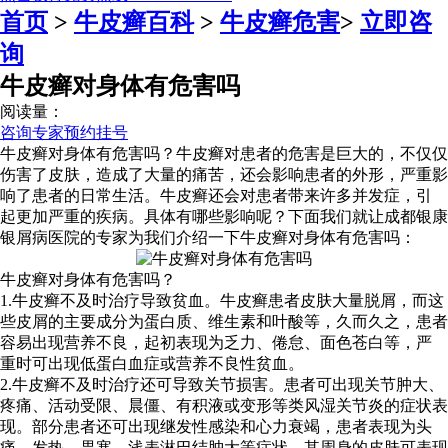
首页
>
牛皮癣百科
>
牛皮癣危害
>
立即咨
询
牛皮癣对身体有危害吗
阅读量：
咨询专家
预约挂号
牛皮癣对身体有危害吗？牛皮癣对患者的危害是巨大的，不仅仅
伤害了皮肤，造成了大量的痛苦，还会影响患者的外形，严重影
响了患者的日常生活。牛皮癣还会对患者带来许多并发症，引
起更加严重的疾病。具体有哪些影响呢？下面我们就让成都银康
银屑病医院的专家为我们介绍一下牛皮癣对身体有危害吗：
牛皮癣对身体有危害吗？
1.牛皮癣不及时治疗导致贫血。牛皮癣患者皮肤大量脱屑，而这
些皮屑的主要成分为蛋白质、维生素和叶酸等，久而久之，患者
容易出现营养不良，起初表现为乏力、倦怠、面色苍白等，严
重时可出现低蛋白血症或营养不良性贫血。
2.牛皮癣不及时治疗还可导致关节损害。患者可出现关节肿大、
疼痛、活动受限、晨僵、有积液或变形等类风湿关节炎的症状表
现。部分患者还可出现继发性感染和心力衰竭，患者表现为头
痛、发热、畏寒、浅表淋巴结肿大等症状，其周身的皮肤可表现