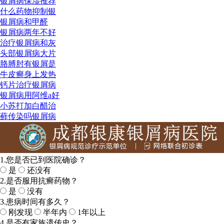
银屑病保湿推荐
什么药物抑制银
银屑病和甲醛
银屑病两年不好
治疗银屑病和灰
头部银屑病大片
胳膊肘有银屑是
牛皮癣身上发热
钙片治疗银屑病
银屑病用阿维a好
小苏打加白醋治
藓传染吗银屑病
1.您是否已到医院确诊？
是
还没有
2.是否服用抗癣药物？
是
没有
3.患病时间有多久？
刚发现
半年内
1年以上
4.是否有家族遗传史？