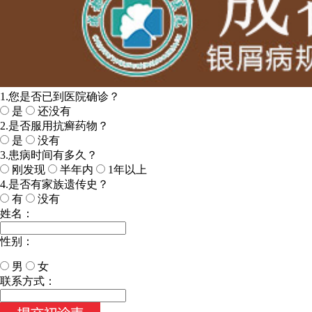
1.您是否已到医院确诊？
是
还没有
2.是否服用抗癣药物？
是
没有
3.患病时间有多久？
刚发现
半年内
1年以上
4.是否有家族遗传史？
有
没有
姓名：
性别：
男
女
今天日期：
联系方式：