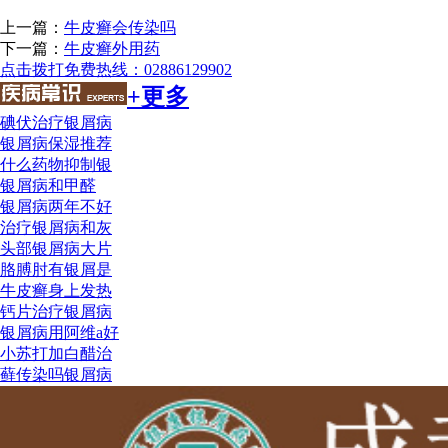
上一篇：
牛皮癣会传染吗
下一篇：
牛皮癣外用药
点击拨打免费热线：02886129902
+更多
碘伏治疗银屑病
银屑病保湿推荐
什么药物抑制银
银屑病和甲醛
银屑病两年不好
治疗银屑病和灰
头部银屑病大片
胳膊肘有银屑是
牛皮癣身上发热
钙片治疗银屑病
银屑病用阿维a好
小苏打加白醋治
藓传染吗银屑病