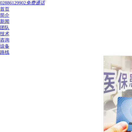
02886129902
免费通话
首页
简介
新闻
团队
技术
咨询
设备
路线