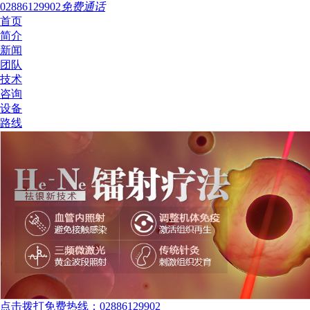
02886129902
免费通话
首页
简介
新闻
团队
技术
咨询
设备
路线
点击拨打免费热线：02886129902