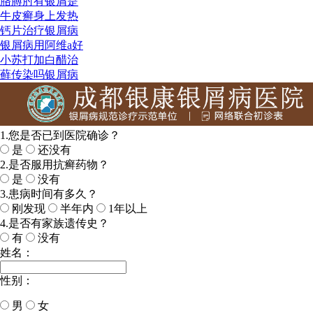
胳膊肘有银屑是
牛皮癣身上发热
钙片治疗银屑病
银屑病用阿维a好
小苏打加白醋治
藓传染吗银屑病
1.您是否已到医院确诊？
是
还没有
2.是否服用抗癣药物？
是
没有
3.患病时间有多久？
刚发现
半年内
1年以上
4.是否有家族遗传史？
有
没有
姓名：
性别：
男
女