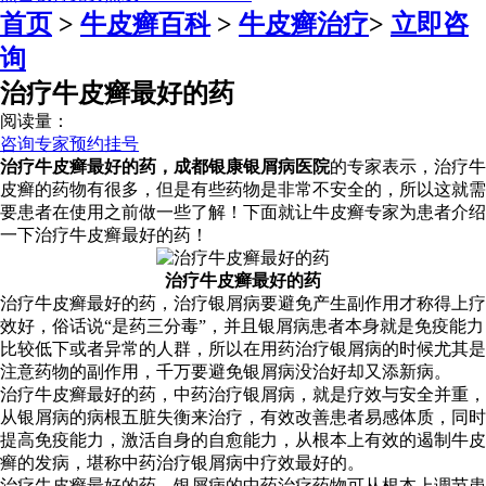
首页
>
牛皮癣百科
>
牛皮癣治疗
>
立即咨
询
治疗牛皮癣最好的药
阅读量：
咨询专家
预约挂号
治疗牛皮癣最好的药，成都银康银屑病医院
的专家表示，治疗牛
皮癣的药物有很多，但是有些药物是非常不安全的，所以这就需
要患者在使用之前做一些了解！下面就让牛皮癣专家为患者介绍
一下治疗牛皮癣最好的药！
治疗牛皮癣最好的药
治疗牛皮癣最好的药，治疗银屑病要避免产生副作用才称得上疗
效好，俗话说“是药三分毒”，并且银屑病患者本身就是免疫能力
比较低下或者异常的人群，所以在用药治疗银屑病的时候尤其是
注意药物的副作用，千万要避免银屑病没治好却又添新病。
治疗牛皮癣最好的药，中药治疗银屑病，就是疗效与安全并重，
从银屑病的病根五脏失衡来治疗，有效改善患者易感体质，同时
提高免疫能力，激活自身的自愈能力，从根本上有效的遏制牛皮
癣的发病，堪称中药治疗银屑病中疗效最好的。
治疗牛皮癣最好的药。银屑病的中药治疗药物可从根本上调节患