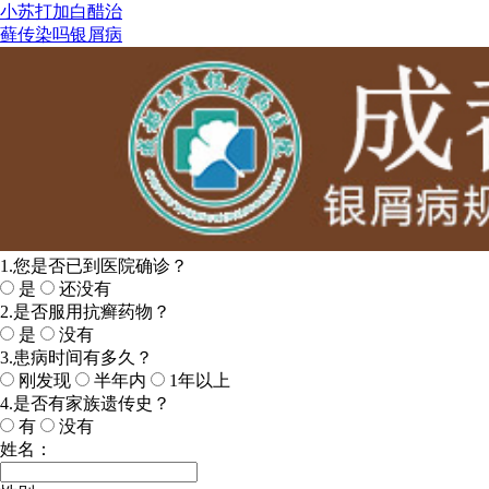
小苏打加白醋治
藓传染吗银屑病
1.您是否已到医院确诊？
是
还没有
2.是否服用抗癣药物？
是
没有
3.患病时间有多久？
刚发现
半年内
1年以上
4.是否有家族遗传史？
有
没有
姓名：