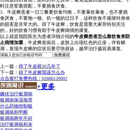
时注意荤素搭配，不要挑食厌食。
3、牛皮癣患者一日三餐要饮食均衡，不要暴饮暴食，也不要挑
食厌食，不要饱一顿、饥一顿的过日子，这样饮食不规律对身体
的损害是非常大的。得了牛皮癣，饮食是需要大家所特别关注
的，好的饮食习惯有助于牛皮癣病情的康复。
以上就是我院医生为患者详细介绍的
牛皮癣患者怎么靠饮食来防
止病情加重
，牛皮癣发病后，皮肤上出现红色的丘疹，伴有鳞
屑，发现牛皮癣的症状后要尽快就诊，越早治疗越容易康复。
上一篇：
得了牛皮藓20几年了
下一篇：
得了牛皮癣我该怎么办
点击拨打免费热线：02886129902
+更多
碘伏治疗银屑病
银屑病保湿推荐
什么药物抑制银
银屑病和甲醛
银屑病两年不好
治疗银屑病和灰