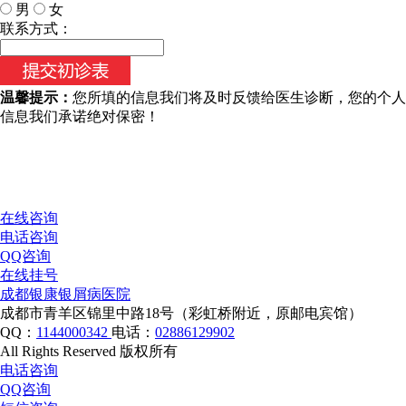
男
女
今天日期：
联系方式：
温馨提示：
您所填的信息我们将及时反馈给医生诊断，您的个人
信息我们承诺绝对保密！
在线咨询
电话咨询
QQ咨询
在线挂号
成都银康银屑病医院
成都市青羊区锦里中路18号（彩虹桥附近，原邮电宾馆）
QQ：
1144000342
电话：
02886129902
All Rights Reserved 版权所有
电话咨询
QQ咨询