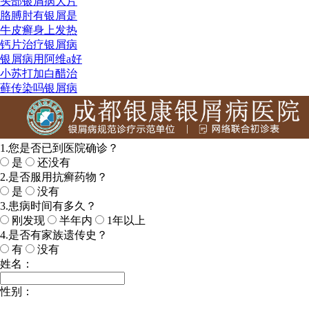
头部银屑病大片
胳膊肘有银屑是
牛皮癣身上发热
钙片治疗银屑病
银屑病用阿维a好
小苏打加白醋治
藓传染吗银屑病
1.您是否已到医院确诊？
是
还没有
2.是否服用抗癣药物？
是
没有
3.患病时间有多久？
刚发现
半年内
1年以上
4.是否有家族遗传史？
有
没有
姓名：
性别：