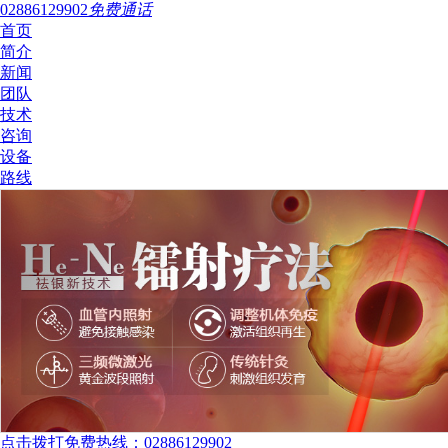
02886129902
免费通话
首页
简介
新闻
团队
技术
咨询
设备
路线
点击拨打免费热线：02886129902