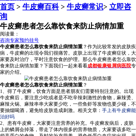
首页
>
牛皮癣百科
>
牛皮癣常识
>
立即咨
询
牛皮癣患者怎么靠饮食来防止病情加重
阅读量：
咨询专家
预约挂号
牛皮癣患者怎么靠饮食来防止病情加重
？作为比较常发的皮肤疾
病，牛皮癣的出现令我们很痛苦。皮肤上出现了牛皮癣症状，大
家要及时治疗，平时注意饮食的护理。那么牛皮癣患者怎么靠饮
食来防止病情加重？下面我们一起来看看
成都银康银屑病医院
专
家的介绍。
牛皮癣患者怎么靠饮食来防止病情加重
？
1、得了牛皮癣，饮食方面是患者朋友们需要特别注意的。出现
牛皮癣后，要注意少吃或者是不吃辛辣刺激性的食物，麻辣烫、
麻辣火锅、麻辣串串大家要少吃，一些鱼虾等发物也要少碰，不
要抽烟喝酒，避免给皮肤造成刺激。相关文章：
手上有牛皮癣能
治好吗
2、患有牛皮癣，大家要注意营养的补充。牛皮癣发病后，皮肤
上的鳞屑会掉落，带走了体内很多的营养物质，大家要该多吃一
些高蛋白的食物，及时的补充营养，避免低蛋白血症的出现。平