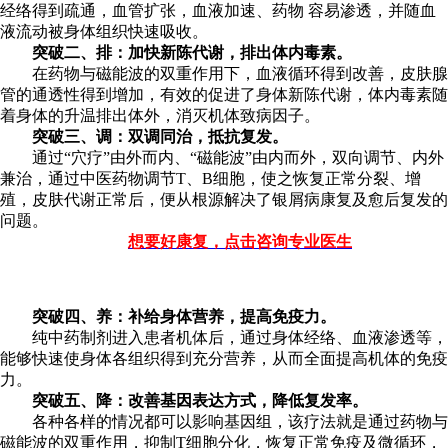
经络得到疏通，血管扩张，血液加速、药物 容易渗透，并随血
液流动被身体组织快速吸收。
突破二、排：加快新陈代谢，排出体内毒素。
在药物与磁能波的双重作用下，血液循环得到改善，皮肤腺
管的通透性得到增加，有效的促进了身体新陈代谢，体内毒素随
着身体的升温排出体外，消灭机体致病因子。
突破三、调：双调同治，抵抗复发。
通过“穴疗”由外而内、“磁能波”由内而外，双向调节、内外
兼治，通过中医药物调节T、B细胞，使之恢复正常分裂、增
殖，皮肤代谢正常后，便从根源解决了银屑病康复及愈后复发的
问题。
想要好康复，点击咨询专业医生
突破四、养：补给身体营养，提高免疫力。
纯中药制剂进入患者机体后，通过身体经络、血液渗透等，
能够快速使身体各组织得到充分营养，从而全面提高机体的免疫
力。
突破五、降：改善基因表达方式，降低复发率。
各种各样的情况都可以影响基因组，该疗法就是通过药物与
磁能波的双重作用，抑制T细胞分化，恢复正常免疫及微循环，