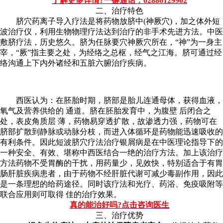
了解更多详情?一键通话：02886129902
二、治疗特色
脐穴药离子导入疗法是将药物放脐中(神厥穴)，加之体外短
波治疗仪，利用生物物理疗法达到治疗的非手术先进方法。中医
敷脐疗法，历史悠久。脐为任脉要穴神厥穴所在，“神”为一身主
宰，“厥”指主要之处，为经络之总枢，经气之江海。脐可通过经
络沟通上下内外诸经和五脏六腑治疗疾病。
西医认为：在胚胎时期，脐部是胎儿连通母体，获得血液，
氧气及营养供给的 通道。脐在胚胎发育中，为腹壁 后闭合之
处，表皮角质层 薄，药物易穿透扩散，故渗透力强，药物可在
脐部扩散到静脉或动脉分枝，而进入体循环是药物能迅速吸收的
有利条件。因此短波脐穴疗法治疗银屑病是在中医理论指导下的
一种安全、有效、堪称中西医结合一绝的治疗方法。加上该治疗
方法药物不受胃酶的干扰，用药量少，见效快，特别适合于有胃
肠肝脏疾病患者，由于药物不经肝脏代谢可减少毒副作用，因此
是一条理想的给药途径。同时该疗法和光疗、药浴、免疫吸附等
联合应用则可取得 佳的治疗效果。
真的能治好吗?点击咨询医生
三、治疗优势