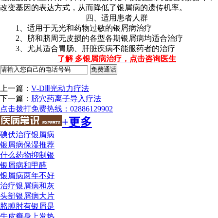
改变基因的表达方式，从而降低了银屑病的遗传机率。
四、适用患者人群
1、适用于无光和药物过敏的银屑病治疗
2、脐和脐周无皮损的各型各期银屑病均适合治疗
3、尤其适合胃肠、肝脏疾病不能服药者的治疗
了解 多银屑病治疗，点击咨询医生
上一篇：
V-DⅢ光动力疗法
下一篇：
脐穴药离子导入疗法
点击拨打免费热线：02886129902
+更多
碘伏治疗银屑病
银屑病保湿推荐
什么药物抑制银
银屑病和甲醛
银屑病两年不好
治疗银屑病和灰
头部银屑病大片
胳膊肘有银屑是
牛皮癣身上发热