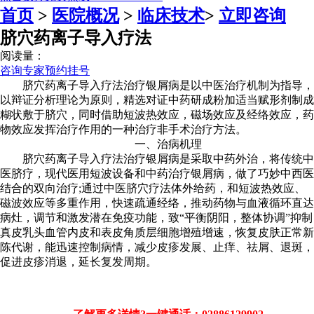
首页
>
医院概况
>
临床技术
>
立即咨询
脐穴药离子导入疗法
阅读量：
咨询专家
预约挂号
脐穴药离子导入疗法治疗银屑病是以中医治疗机制为指导，
以辩证分析理论为原则，精选对证中药研成粉加适当赋形剂制成
糊状敷于脐穴，同时借助短波热效应，磁场效应及经络效应，药
物效应发挥治疗作用的一种治疗非手术治疗方法。
一、治病机理
脐穴药离子导入疗法治疗银屑病是采取中药外治，将传统中
医脐疗，现代医用短波设备和中药治疗银屑病，做了巧妙中西医
结合的双向治疗;通过中医脐穴疗法体外给药，和短波热效应、
磁波效应等多重作用，快速疏通经络，推动药物与血液循环直达
病灶，调节和激发潜在免疫功能，致“平衡阴阳，整体协调”抑制
真皮乳头血管内皮和表皮角质层细胞增殖增速，恢复皮肤正常新
陈代谢，能迅速控制病情，减少皮疹发展、止痒、祛屑、退斑，
促进皮疹消退，延长复发周期。