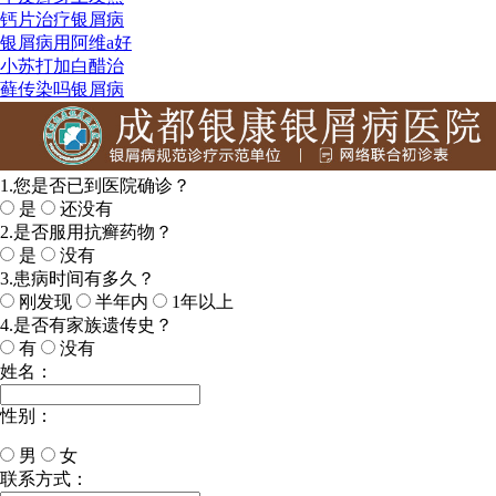
钙片治疗银屑病
银屑病用阿维a好
小苏打加白醋治
藓传染吗银屑病
1.您是否已到医院确诊？
是
还没有
2.是否服用抗癣药物？
是
没有
3.患病时间有多久？
刚发现
半年内
1年以上
4.是否有家族遗传史？
有
没有
姓名：
性别：
男
女
今天日期：
联系方式：