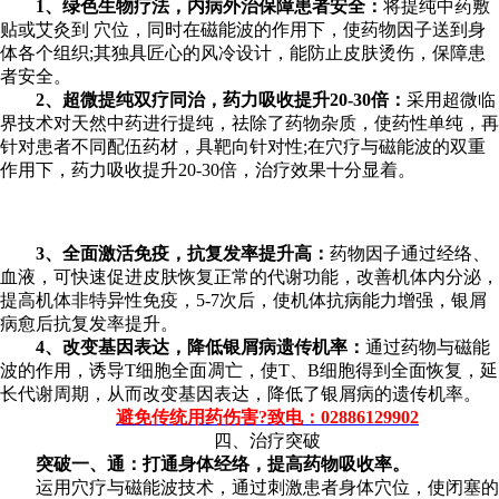
1、绿色生物疗法，内病外治保障患者安全：
将提纯中药敷
贴或艾灸到 穴位，同时在磁能波的作用下，使药物因子送到身
体各个组织;其独具匠心的风冷设计，能防止皮肤烫伤，保障患
者安全。
2、超微提纯双疗同治，药力吸收提升20-30倍：
采用超微临
界技术对天然中药进行提纯，祛除了药物杂质，使药性单纯，再
针对患者不同配伍药材，具靶向针对性;在穴疗与磁能波的双重
作用下，药力吸收提升20-30倍，治疗效果十分显着。
3、全面激活免疫，抗复发率提升高：
药物因子通过经络、
血液，可快速促进皮肤恢复正常的代谢功能，改善机体内分泌，
提高机体非特异性免疫，5-7次后，使机体抗病能力增强，银屑
病愈后抗复发率提升。
4、改变基因表达，降低银屑病遗传机率：
通过药物与磁能
波的作用，诱导T细胞全面凋亡，使T、B细胞得到全面恢复，延
长代谢周期，从而改变基因表达，降低了银屑病的遗传机率。
避免传统用药伤害?致电：02886129902
四、治疗突破
突破一、通：打通身体经络，提高药物吸收率。
运用穴疗与磁能波技术，通过刺激患者身体穴位，使闭塞的