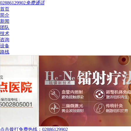
02886129902
免费通话
首页
简介
新闻
团队
技术
咨询
设备
路线
点击拨打免费热线：02886129902