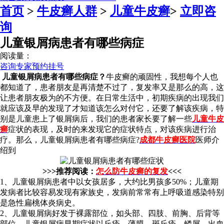
首页
>
牛皮癣人群
>
儿童牛皮癣
>
立即咨
询
儿童银屑病患者有哪些病症
阅读量：
咨询专家
预约挂号
儿童银屑病患者有哪些病症？
牛皮癣的顽固性，我想每个人也
都知道了，患者朋友是再清楚不过了，复发率又是那么的高，这
让患者朋友极为的不方便。在日常生活中，初期疾病的出现我们
就应该及早的发现了才知道该怎么对付它，还要了解该疾病，特
别是儿童患上了银屑病后，我们的患者家长要了解一些
儿童牛皮
癣
症状的表现，及时的来发现它的症状特点，对该疾病进行治
疗。那么，儿童银屑病患者有哪些病症?
成都牛皮癣医院
医师介
绍到
>>>推荐阅读：
怎么防牛皮癣的复发
<<<
1、儿童银屑病患者中以女孩居多，大约比男孩多50%；儿童期
发病者比较容易发现有家族史，发病前常常有上呼吸道感染特别
是急性扁桃体炎病史。
2、儿童银屑病好发于裸露部位，如头部、四肢、前胸、后背等
部位。儿童银屑病早期症状以丘疹、薄膜、斑丘疹、鳞屑、出血