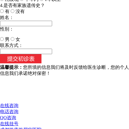
4.是否有家族遗传史？
有
没有
姓名：
性别：
男
女
今天日期：
联系方式：
温馨提示：
您所填的信息我们将及时反馈给医生诊断，您的个人
信息我们承诺绝对保密！
在线咨询
电话咨询
QQ咨询
在线挂号