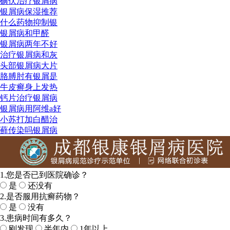
碘伏治疗银屑病
银屑病保湿推荐
什么药物抑制银
银屑病和甲醛
银屑病两年不好
治疗银屑病和灰
头部银屑病大片
胳膊肘有银屑是
牛皮癣身上发热
钙片治疗银屑病
银屑病用阿维a好
小苏打加白醋治
藓传染吗银屑病
1.您是否已到医院确诊？
是
还没有
2.是否服用抗癣药物？
是
没有
3.患病时间有多久？
刚发现
半年内
1年以上