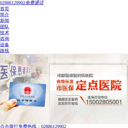
02886129902
免费通话
首页
简介
新闻
团队
技术
咨询
设备
路线
点击拨打免费热线：02886129902