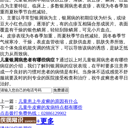
点为主要特征。临床上，多数银屑病患者皮疹，表现为冬春季加
重而夏秋季节自然减轻。
3、主要以寻常型银屑病为主，银屑病的初期症状为针头，或绿
豆大小红色点疹，逐渐扩大，有的点疹互相隔合形成斑片。表面
覆盖有干燥的银色鳞屑，轻轻刮除鳞屑，可见小片血点。
4、皮疹表现为冬春季加重，而夏秋季节自然减轻。因冬春季节
气候寒冷、干燥，表皮血管收缩，皮肤供血差，肌肤失养所致。
在个体免疫机能失调的情况下，可以导致该病的诱惑，是缺乏抵
抗力从而致病。
儿童银屑病患者有哪些病症？
通过以上对儿童银屑病患者有哪些
病症的介绍，我们了解到银屑病的症状表现，在平时要多注意养
成一个良好的习惯对患者的病情是有利。当身体不适或感觉不舒
服就要及时的到专业的医院接受检查和治疗，祝牛皮癣患者早日
治好。
上一篇：
儿童患上牛皮癣的原因有什么
下一篇：
儿童牛皮癣的发病特点都有哪些
点击拨打免费热线：02886129902
+更多