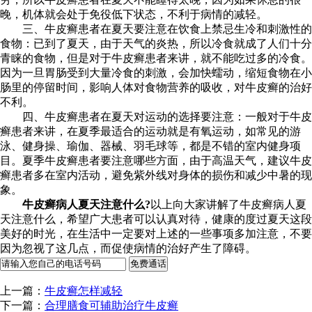
晚，机体就会处于免役低下状态，不利于病情的减轻。
三、牛皮癣患者在夏天要注意在饮食上禁忌生冷和刺激性的
食物：已到了夏天，由于天气的炎热，所以冷食就成了人们十分
青睐的食物，但是对于牛皮癣患者来讲，就不能吃过多的冷食。
因为一旦胃肠受到大量冷食的刺激，会加快蠕动，缩短食物在小
肠里的停留时间，影响人体对食物营养的吸收，对牛皮癣的治好
不利。
四、牛皮癣患者在夏天对运动的选择要注意：一般对于牛皮
癣患者来讲，在夏季最适合的运动就是有氧运动，如常见的游
泳、健身操、瑜伽、器械、羽毛球等，都是不错的室内健身项
目。夏季牛皮癣患者要注意哪些方面，由于高温天气，建议牛皮
癣患者多在室内活动，避免紫外线对身体的损伤和减少中暑的现
象。
牛皮癣病人夏天注意什么?
以上向大家讲解了牛皮癣病人夏
天注意什么，希望广大患者可以认真对待，健康的度过夏天这段
美好的时光，在生活中一定要对上述的一些事项多加注意，不要
因为忽视了这几点，而促使病情的治好产生了障碍。
上一篇：
牛皮癣怎样减轻
下一篇：
合理膳食可辅助治疗牛皮癣