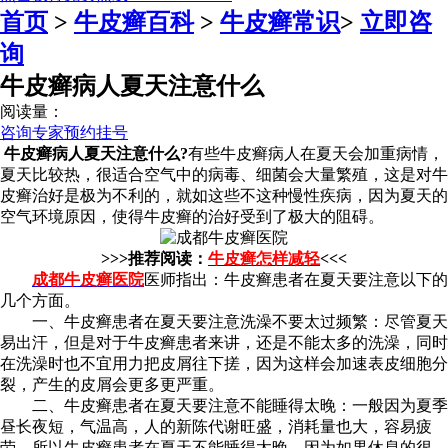
首页
>
牛皮癣百科
>
牛皮癣常识
>
立即咨
询
牛皮癣病人夏天注意什么
阅读量：
咨询专家
预约挂号
牛皮癣病人夏天注意什么?
有些牛皮癣病人在夏天会加重病情，
夏天比较热，很适合空气中的病毒、细菌会大量繁殖，这是对牛
皮癣治好是极为不利的，就如这些不这种慢性疾病，因为夏天的
空气环境原因，使得牛皮癣的治好受到了极大的阻碍。
>>>推荐阅读：
牛皮癣怎样减轻
<<<
成都牛皮癣医院
医师指出：牛皮癣患者在夏天要注意以下的
几个方面。
一、牛皮癣患者在夏天要注意洗澡不要太过频繁：尽管夏天
易出汗，但是对于牛皮癣患者来讲，还是不能太多的洗澡，同时
在洗澡时也不宜用力把皮屑往下搓，因为这样会加速表皮细胞分
裂，产生的皮屑会更多更严重。
二、牛皮癣患者在夏天要注意不能睡得太晚：一般因为夏季
昼长夜短，气温高，人的新陈代谢旺盛，消耗量也大，容易疲
劳，所以牛皮癣患者在夏天不能睡得太晚，因为如果休息的很