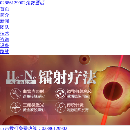
02886129902
免费通话
首页
简介
新闻
团队
技术
咨询
设备
路线
点击拨打免费热线：02886129902