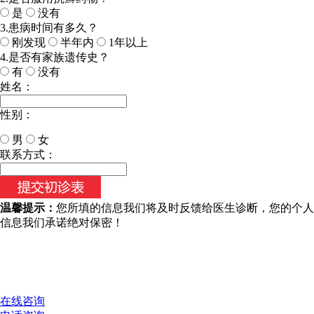
是
没有
3.患病时间有多久？
刚发现
半年内
1年以上
4.是否有家族遗传史？
有
没有
姓名：
性别：
男
女
今天日期：
联系方式：
温馨提示：
您所填的信息我们将及时反馈给医生诊断，您的个人
信息我们承诺绝对保密！
在线咨询