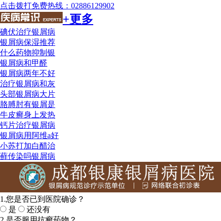
点击拨打免费热线：02886129902
+更多
碘伏治疗银屑病
银屑病保湿推荐
什么药物抑制银
银屑病和甲醛
银屑病两年不好
治疗银屑病和灰
头部银屑病大片
胳膊肘有银屑是
牛皮癣身上发热
钙片治疗银屑病
银屑病用阿维a好
小苏打加白醋治
藓传染吗银屑病
1.您是否已到医院确诊？
是
还没有
2.是否服用抗癣药物？