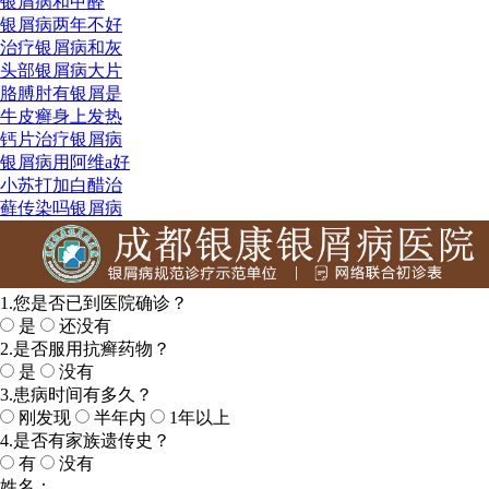
银屑病和甲醛
银屑病两年不好
治疗银屑病和灰
头部银屑病大片
胳膊肘有银屑是
牛皮癣身上发热
钙片治疗银屑病
银屑病用阿维a好
小苏打加白醋治
藓传染吗银屑病
1.您是否已到医院确诊？
是
还没有
2.是否服用抗癣药物？
是
没有
3.患病时间有多久？
刚发现
半年内
1年以上
4.是否有家族遗传史？
有
没有
姓名：