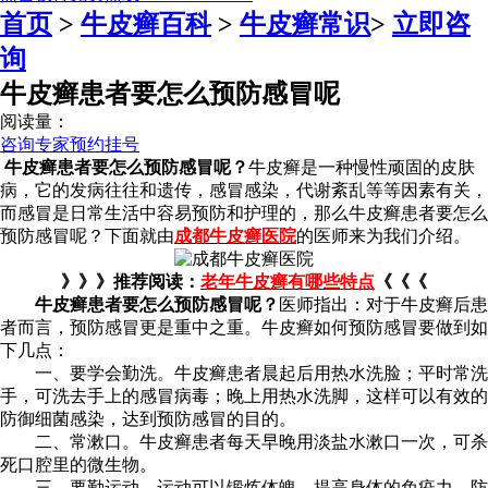
首页
>
牛皮癣百科
>
牛皮癣常识
>
立即咨
询
牛皮癣患者要怎么预防感冒呢
阅读量：
咨询专家
预约挂号
牛皮癣患者要怎么预防感冒呢？
牛皮癣是一种慢性顽固的皮肤
病，它的发病往往和遗传，感冒感染，代谢紊乱等等因素有关，
而感冒是日常生活中容易预防和护理的，那么牛皮癣患者要怎么
预防感冒呢？下面就由
成都牛皮癣医院
的医师来为我们介绍。
》》》推荐阅读：
老年牛皮癣有哪些特点
《《《
牛皮癣患者要怎么预防感冒呢？
医师指出：对于牛皮癣后患
者而言，预防感冒更是重中之重。牛皮癣如何预防感冒要做到如
下几点：
一、要学会勤洗。牛皮癣患者晨起后用热水洗脸；平时常洗
手，可洗去手上的感冒病毒；晚上用热水洗脚，这样可以有效的
防御细菌感染，达到预防感冒的目的。
二、常漱口。牛皮癣患者每天早晚用淡盐水漱口一次，可杀
死口腔里的微生物。
三、要勤运动。运动可以锻炼体魄，提高身体的免疫力，防