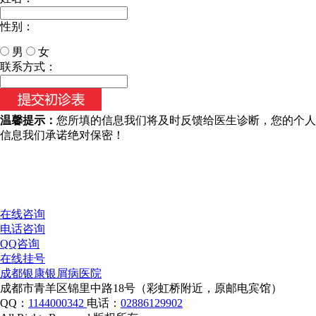
性别：
男
女
今天日期：
联系方式：
温馨提示：
您所填的信息我们将及时反馈给医生诊断，您的个人
信息我们承诺绝对保密！
在线咨询
电话咨询
QQ咨询
在线挂号
成都银康银屑病医院
成都市青羊区锦里中路18号（彩虹桥附近，原邮电宾馆）
QQ：
1144000342
电话：
02886129902