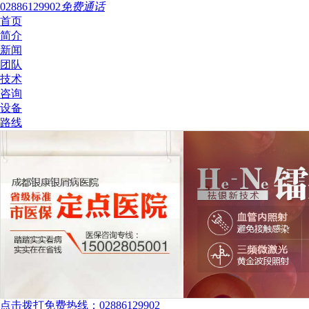
02886129902
免费通话
首页
简介
新闻
团队
技术
咨询
设备
路线
点击拨打免费热线：02886129902