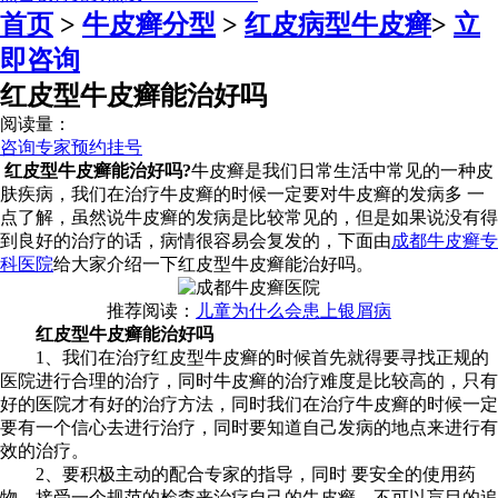
首页
>
牛皮癣分型
>
红皮病型牛皮癣
>
立
即咨询
红皮型牛皮癣能治好吗
阅读量：
咨询专家
预约挂号
红皮型牛皮癣能治好吗?
牛皮癣是我们日常生活中常见的一种皮
肤疾病，我们在治疗牛皮癣的时候一定要对牛皮癣的发病多 一
点了解，虽然说牛皮癣的发病是比较常见的，但是如果说没有得
到良好的治疗的话，病情很容易会复发的，下面由
成都牛皮癣专
科医院
给大家介绍一下红皮型牛皮癣能治好吗。
推荐阅读：
儿童为什么会患上银屑病
红皮型牛皮癣能治好吗
1、我们在治疗红皮型牛皮癣的时候首先就得要寻找正规的
医院进行合理的治疗，同时牛皮癣的治疗难度是比较高的，只有
好的医院才有好的治疗方法，同时我们在治疗牛皮癣的时候一定
要有一个信心去进行治疗，同时要知道自己发病的地点来进行有
效的治疗。
2、要积极主动的配合专家的指导，同时 要安全的使用药
物，接受一个规范的检查来治疗自己的牛皮癣，不可以盲目的追