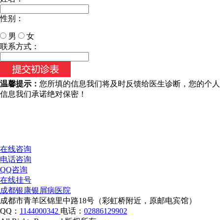
性别：
男
女
今天日期：
联系方式：
温馨提示：
您所填的信息我们将及时反馈给医生诊断，您的个人
信息我们承诺绝对保密！
在线咨询
电话咨询
QQ咨询
在线挂号
成都银康银屑病医院
成都市青羊区锦里中路18号（彩虹桥附近，原邮电宾馆）
QQ：
1144000342
电话：
02886129902