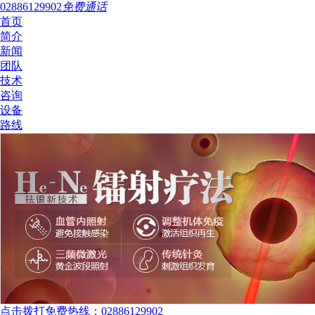
02886129902
免费通话
首页
简介
新闻
团队
技术
咨询
设备
路线
点击拨打免费热线：02886129902