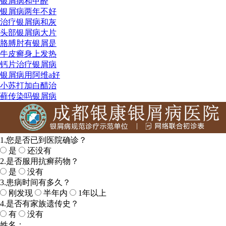
银屑病和甲醛
银屑病两年不好
治疗银屑病和灰
头部银屑病大片
胳膊肘有银屑是
牛皮癣身上发热
钙片治疗银屑病
银屑病用阿维a好
小苏打加白醋治
藓传染吗银屑病
1.您是否已到医院确诊？
是
还没有
2.是否服用抗癣药物？
是
没有
3.患病时间有多久？
刚发现
半年内
1年以上
4.是否有家族遗传史？
有
没有
姓名：