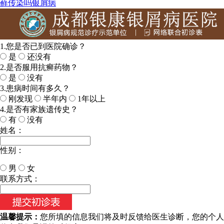
藓传染吗银屑病
1.您是否已到医院确诊？
是
还没有
2.是否服用抗癣药物？
是
没有
3.患病时间有多久？
刚发现
半年内
1年以上
4.是否有家族遗传史？
有
没有
姓名：
性别：
男
女
今天日期：
联系方式：
温馨提示：
您所填的信息我们将及时反馈给医生诊断，您的个人