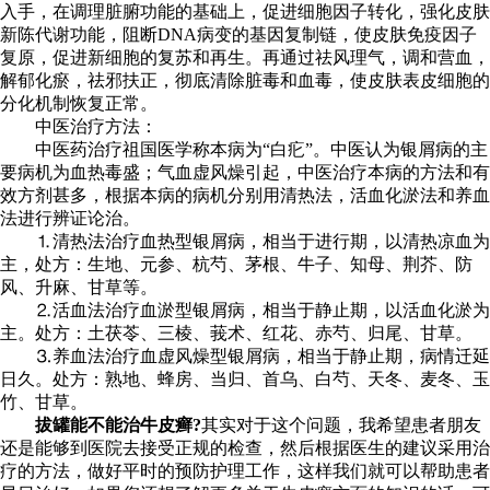
入手，在调理脏腑功能的基础上，促进细胞因子转化，强化皮肤
新陈代谢功能，阻断DNA病变的基因复制链，使皮肤免疫因子
复原，促进新细胞的复苏和再生。再通过祛风理气，调和营血，
解郁化瘀，祛邪扶正，彻底清除脏毒和血毒，使皮肤表皮细胞的
分化机制恢复正常。
中医治疗方法：
中医药治疗祖国医学称本病为“白疕”。中医认为银屑病的主
要病机为血热毒盛；气血虚风燥引起，中医治疗本病的方法和有
效方剂甚多，根据本病的病机分别用清热法，活血化淤法和养血
法进行辨证论治。
⒈清热法治疗血热型银屑病，相当于进行期，以清热凉血为
主，处方：生地、元参、杭芍、茅根、牛子、知母、荆芥、防
风、升麻、甘草等。
⒉活血法治疗血淤型银屑病，相当于静止期，以活血化淤为
主。处方：土茯苓、三棱、莪术、红花、赤芍、归尾、甘草。
⒊养血法治疗血虚风燥型银屑病，相当于静止期，病情迁延
日久。处方：熟地、蜂房、当归、首乌、白芍、天冬、麦冬、玉
竹、甘草。
拔罐能不能治牛皮癣?
其实对于这个问题，我希望患者朋友
还是能够到医院去接受正规的检查，然后根据医生的建议采用治
疗的方法，做好平时的预防护理工作，这样我们就可以帮助患者