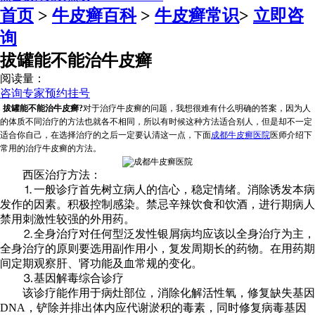
首页
>
牛皮癣百科
>
牛皮癣常识
>
立即咨
询
拔罐能不能治牛皮癣
阅读量：
咨询专家
预约挂号
拔罐能不能治牛皮癣?
对于治疗牛皮癣的问题，我想很难有什么明确的答案，因为人
的体质不同治疗的方法也就各不相同，所以有时候这种方法适合别人，但是却不一定
适合你自己，在选择治疗的之后一定要认清这一点，下面
成都牛皮癣医院
医师介绍下
常用的治疗牛皮癣的方法。
西医治疗方法：
⒈一般诊疗首先树立病人的信心，稳定情绪。消除诱发本病
发作的因素。积极控制感染。禁忌辛辣饮食和饮酒，进行期病人
禁用刺激性较强的外用药。
⒉全身治疗对任何型泛发性银屑病均应该以全身治疗为主，
全身治疗的原则要选用副作用小，复发周期长的药物。在用药期
间定期观察肝、肾功能及血常规的变化。
⒊基因解毒综合诊疗
该诊疗能作用于病灶部位，消除化解活性氧，修复缺失基因
DNA，铲除并排出体内应代谢淤积的毒素，同时修复病毒基因