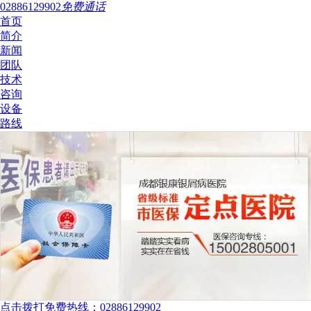
02886129902
免费通话
首页
简介
新闻
团队
技术
咨询
设备
路线
点击拨打免费热线：02886129902