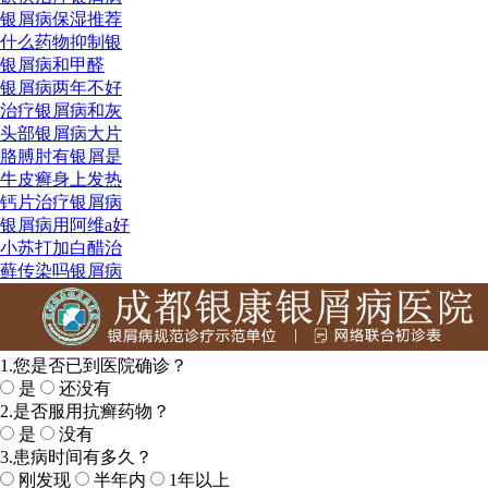
银屑病保湿推荐
什么药物抑制银
银屑病和甲醛
银屑病两年不好
治疗银屑病和灰
头部银屑病大片
胳膊肘有银屑是
牛皮癣身上发热
钙片治疗银屑病
银屑病用阿维a好
小苏打加白醋治
藓传染吗银屑病
1.您是否已到医院确诊？
是
还没有
2.是否服用抗癣药物？
是
没有
3.患病时间有多久？
刚发现
半年内
1年以上