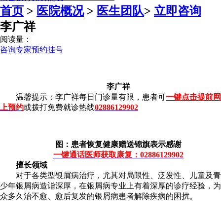
首页
>
医院概况
>
医生团队
>
立即咨询
李广祥
阅读量：
咨询专家
预约挂号
李广祥
温馨提示：李广祥每日门诊量有限，患者可
一键点击提前网
上预约
或拨打免费就诊热线
02886129902
图：患者恢复健康赠送锦旗表示感谢
一键通话医师获取康复：02886129902
擅长领域
对于各类型银屑病治疗，尤其对局限性、泛发性、儿童及青
少年银屑病造诣深厚，在银屑病专业上有着深厚的诊疗经验，为
众多久治不愈、愈后复发的银屑病患者解除疾病的困扰。