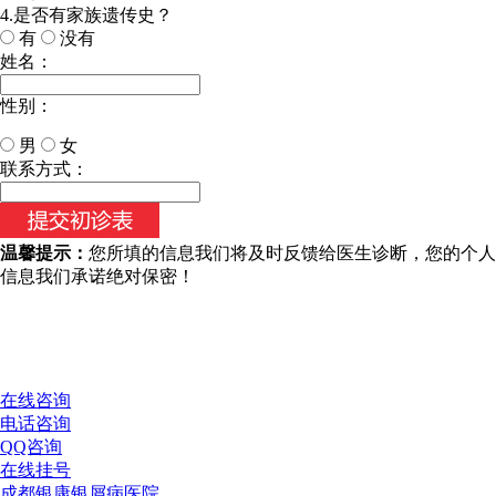
4.是否有家族遗传史？
有
没有
姓名：
性别：
男
女
今天日期：
联系方式：
温馨提示：
您所填的信息我们将及时反馈给医生诊断，您的个人
信息我们承诺绝对保密！
在线咨询
电话咨询
QQ咨询
在线挂号
成都银康银屑病医院