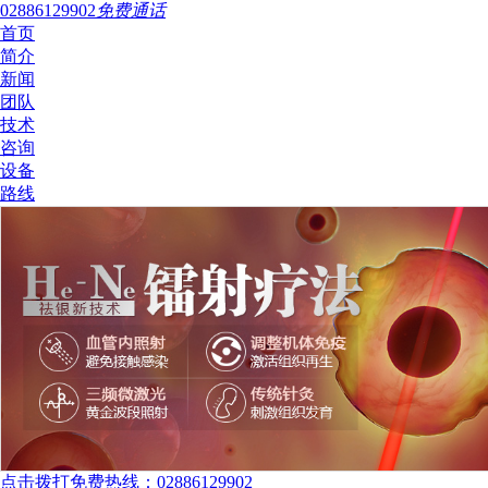
02886129902
免费通话
首页
简介
新闻
团队
技术
咨询
设备
路线
点击拨打免费热线：02886129902