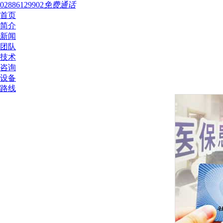
02886129902
免费通话
首页
简介
新闻
团队
技术
咨询
设备
路线