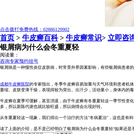
点击拨打免费热线：02886129902
首页
>
牛皮癣百科
>
牛皮癣常识
>
立即咨
银屑病为什么会冬重夏轻
阅读量：
咨询专家
预约挂号
银屑病是一种慢性炎症皮肤病，时常受外界因素影响，有些银屑病患者的
成都牛皮癣医院
的专家指出，冬季牛皮癣容易加重与天气环境和患者机体
萎缩、皮肤变薄干燥，表现得较为突出。出汗少，活动量小，身体内的毒
牛皮癣在夏季可缓解，甚至消退，由于牛皮癣有冬重夏轻这一季节性变化
多，所以新陈代谢也就比较旺盛，所以病情会出现好转。
从冬重夏轻这一现象，我们得出一个治疗的方法“冬病夏治”，这也是有
读了上面的介绍，是不是已经明白了银屑病为什么会冬重夏轻?如果还是