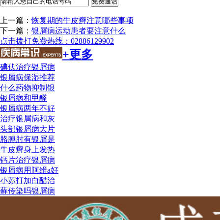
上一篇：
恢复期的牛皮癣注意哪些事项
下一篇：
银屑病运动患者要注意什么
点击拨打免费热线：02886129902
+更多
碘伏治疗银屑病
银屑病保湿推荐
什么药物抑制银
银屑病和甲醛
银屑病两年不好
治疗银屑病和灰
头部银屑病大片
胳膊肘有银屑是
牛皮癣身上发热
钙片治疗银屑病
银屑病用阿维a好
小苏打加白醋治
藓传染吗银屑病