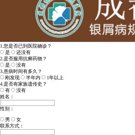
1.您是否已到医院确诊？
是
还没有
2.是否服用抗癣药物？
是
没有
3.患病时间有多久？
刚发现
半年内
1年以上
4.是否有家族遗传史？
有
没有
姓名：
性别：
男
女
今天日期：
联系方式：