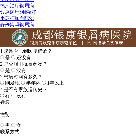
钙片治疗银屑病
银屑病用阿维a好
小苏打加白醋治
藓传染吗银屑病
1.您是否已到医院确诊？
是
还没有
2.是否服用抗癣药物？
是
没有
3.患病时间有多久？
刚发现
半年内
1年以上
4.是否有家族遗传史？
有
没有
姓名：
性别：
男
女
今天日期：
联系方式：