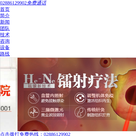
02886129902
免费通话
首页
简介
新闻
团队
技术
咨询
设备
路线
点击拨打免费热线：02886129902