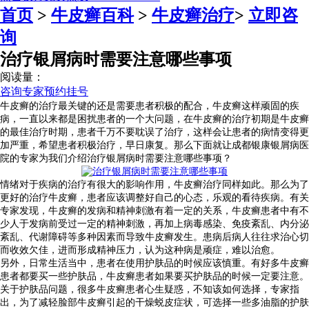
首页
>
牛皮癣百科
>
牛皮癣治疗
>
立即咨
询
治疗银屑病时需要注意哪些事项
阅读量：
咨询专家
预约挂号
牛皮癣的治疗最关键的还是需要患者积极的配合，牛皮癣这样顽固的疾
病，一直以来都是困扰患者的一个大问题，在牛皮癣的治疗初期是牛皮癣
的最佳治疗时期，患者千万不要耽误了治疗，这样会让患者的病情变得更
加严重，希望患者积极治疗，早日康复。那么下面就让成都银康银屑病医
院的专家为我们介绍治疗银屑病时需要注意哪些事项？
情绪对于疾病的治疗有很大的影响作用，牛皮癣治疗同样如此。那么为了
更好的治疗牛皮癣，患者应该调整好自己的心态，乐观的看待疾病。有关
专家发现，牛皮癣的发病和精神刺激有着一定的关系，牛皮癣患者中有不
少人于发病前受过一定的精神刺激，再加上病毒感染、免疫紊乱、内分泌
紊乱、代谢障碍等多种因素而导致牛皮癣发生。患病后病人往往求治心切
而收效欠佳，进而形成精神压力，认为这种病是顽症，难以治愈。
另外，日常生活当中，患者在使用护肤品的时候应该慎重。有好多牛皮癣
患者都要买一些护肤品，牛皮癣患者如果要买护肤品的时候一定要注意。
关于护肤品问题，很多牛皮癣患者心生疑惑，不知该如何选择，专家指
出，为了减轻脸部牛皮癣引起的干燥蜕皮症状，可选择一些多油脂的护肤