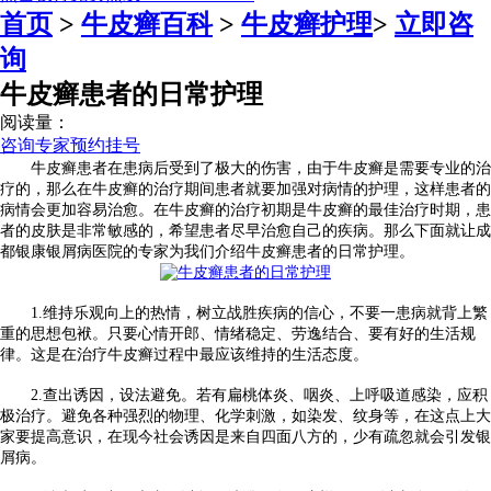
首页
>
牛皮癣百科
>
牛皮癣护理
>
立即咨
询
牛皮癣患者的日常护理
阅读量：
咨询专家
预约挂号
牛皮癣患者在患病后受到了极大的伤害，由于牛皮癣是需要专业的治
疗的，那么在牛皮癣的治疗期间患者就要加强对病情的护理，这样患者的
病情会更加容易治愈。在牛皮癣的治疗初期是牛皮癣的最佳治疗时期，患
者的皮肤是非常敏感的，希望患者尽早治愈自己的疾病。那么下面就让成
都银康银屑病医院的专家为我们介绍牛皮癣患者的日常护理。
1.维持乐观向上的热情，树立战胜疾病的信心，不要一患病就背上繁
重的思想包袱。只要心情开郎、情绪稳定、劳逸结合、要有好的生活规
律。这是在治疗牛皮癣过程中最应该维持的生活态度。
2.查出诱因，设法避免。若有扁桃体炎、咽炎、上呼吸道感染，应积
极治疗。避免各种强烈的物理、化学刺激，如染发、纹身等，在这点上大
家要提高意识，在现今社会诱因是来自四面八方的，少有疏忽就会引发银
屑病。