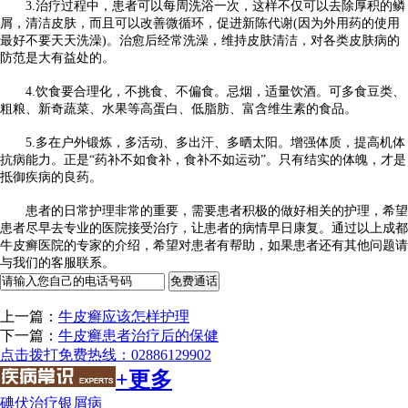
3.治疗过程中，患者可以每周洗浴一次，这样不仅可以去除厚积的鳞
屑，清洁皮肤，而且可以改善微循环，促进新陈代谢(因为外用药的使用
最好不要天天洗澡)。治愈后经常洗澡，维持皮肤清洁，对各类皮肤病的
防范是大有益处的。
4.饮食要合理化，不挑食、不偏食。忌烟，适量饮酒。可多食豆类、
粗粮、新奇蔬菜、水果等高蛋白、低脂肪、富含维生素的食品。
5.多在户外锻炼，多活动、多出汗、多晒太阳。增强体质，提高机体
抗病能力。正是“药补不如食补，食补不如运动”。只有结实的体魄，才是
抵御疾病的良药。
患者的日常护理非常的重要，需要患者积极的做好相关的护理，希望
患者尽早去专业的医院接受治疗，让患者的病情早日康复。通过以上成都
牛皮癣医院的专家的介绍，希望对患者有帮助，如果患者还有其他问题请
与我们的客服联系。
上一篇：
牛皮癣应该怎样护理
下一篇：
牛皮癣患者治疗后的保健
点击拨打免费热线：02886129902
+更多
碘伏治疗银屑病