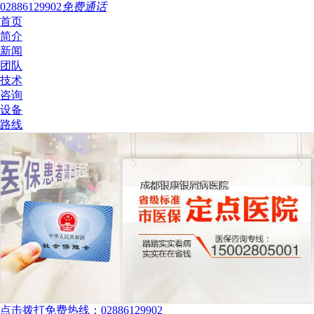
02886129902
免费通话
首页
简介
新闻
团队
技术
咨询
设备
路线
点击拨打免费热线：02886129902