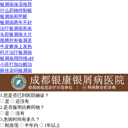
银屑病保湿推荐
什么药物抑制银
银屑病和甲醛
银屑病两年不好
治疗银屑病和灰
头部银屑病大片
胳膊肘有银屑是
牛皮癣身上发热
钙片治疗银屑病
银屑病用阿维a好
小苏打加白醋治
藓传染吗银屑病
1.您是否已到医院确诊？
是
还没有
2.是否服用抗癣药物？
是
没有
3.患病时间有多久？
刚发现
半年内
1年以上