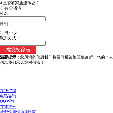
4.是否有家族遗传史？
有
没有
姓名：
性别：
男
女
今天日期：
联系方式：
温馨提示：
您所填的信息我们将及时反馈给医生诊断，您的个人
信息我们承诺绝对保密！
在线咨询
电话咨询
QQ咨询
在线挂号
成都银康银屑病医院