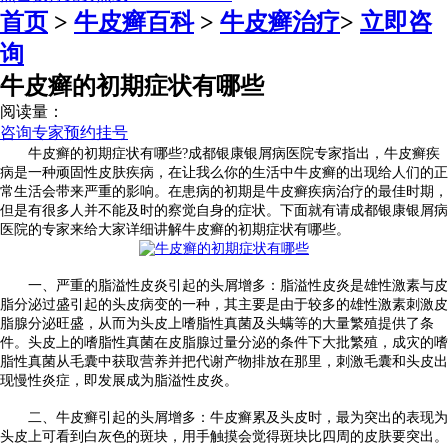
首页
>
牛皮癣百科
>
牛皮癣治疗
>
立即咨
询
牛皮癣的初期症状有哪些
阅读量：
咨询专家
预约挂号
牛皮癣的初期症状有哪些?成都银康银屑病医院专家指出，牛皮癣疾
病是一种顽固性皮肤疾病，在让我么你的生活中牛皮癣的出现给人们的正
常生活会带来严重的影响。在患病的初期是牛皮癣疾病治疗的最佳时期，
但是有很多人并不能及时的察觉自身的症状。下面就有请成都银康银屑病
医院的专家来给大家详细讲解牛皮癣的初期症状有哪些。
一、严重的脂溢性皮炎引起的头屑增多：脂溢性皮炎是雄性激素与皮
脂分泌过盛引起的头皮病变的一种，其主要是由于较多的雄性激素刺激皮
脂腺分泌旺盛，从而为头皮上嗜脂性真菌及头螨等的大量繁殖提供了条
件。头皮上的嗜脂性真菌在皮脂腺过量分泌的条件下大批繁殖，成灾的嗜
脂性真菌从毛囊中获取营养并把代谢产物排放在那里，刺激毛囊和头皮出
现慢性炎症，即发展成为脂溢性皮炎。
二、牛皮癣引起的头屑增多：牛皮癣累及头皮时，最为突出的表现为
头皮上可看到白灰色的斑块，用手触摸会觉得斑块比四周的皮肤要突出。