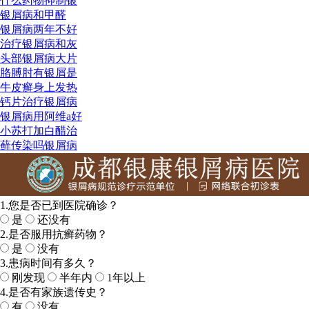
什么药物抑制银
银屑病和甲醛
银屑病两年不好
治疗银屑病和灰
头部银屑病大片
胳膊肘有银屑是
牛皮癣身上发热
钙片治疗银屑病
银屑病用阿维a好
小苏打加白醋治
藓传染吗银屑病
1.您是否已到医院确诊？
是
还没有
2.是否服用抗癣药物？
是
没有
3.患病时间有多久？
刚发现
半年内
1年以上
4.是否有家族遗传史？
有
没有