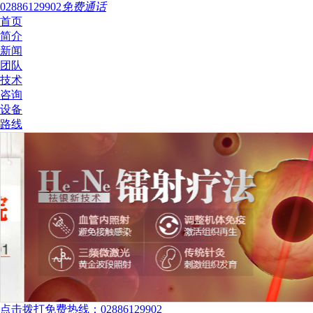
02886129902
免费通话
首页
简介
新闻
团队
技术
咨询
设备
路线
点击拨打免费热线：02886129902