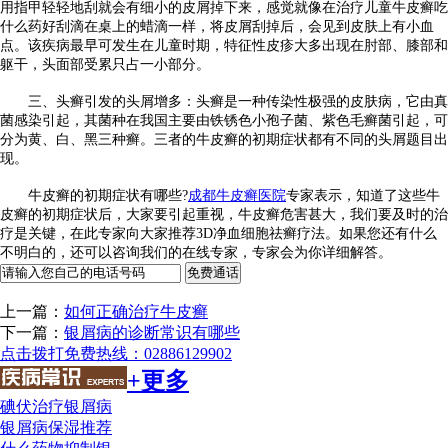
用指甲轻轻地刮就会有细小的皮屑掉下来，感觉就像在治疗儿童牛皮癣吃
什么药好刮滴在桌上的蜡滴一样，将皮屑刮掉后，会见到皮肤上有小血
点。该疾病最早可发生在儿童时期，特征性皮疹大多出现在肘部、膝部和
躯干，头面部受累只占一小部分。
三、头癣引发的头屑增多：头癣是一种传染性极强的皮肤病，它由真
菌感染引起，其菌种在我国主要由铁锈色小孢子菌、紫色毛癣菌引起，可
分为黄、白、黑三种癣。三者的牛皮癣的初期症状都有不同的头屑题目出
现。
牛皮癣的初期症状有哪些?
成都牛皮癣医院
专家表示，知道了这些牛
皮癣的初期症状后，大家要引起重视，牛皮癣危害甚大，我们要及时的治
疗是关键，在此专家向大家推荐3D净血细胞祛癣疗法。如果您还有什么
不明白的，还可以咨询我们的在线专家，专家会为你详细解答。
上一篇：
如何正确治疗牛皮癣
下一篇：
银屑病的诊断常识有哪些
点击拨打免费热线：02886129902
+更多
碘伏治疗银屑病
银屑病保湿推荐