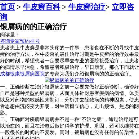
首页
>
牛皮癣百科
>
牛皮癣治疗
>
立即咨
询
银屑病的的正确治疗
阅读量：
咨询专家
预约挂号
患者患上牛皮癣是非常头疼的一件事，患者也在不断的寻找牛皮
癣的治疗方法，在牛皮癣的最佳治疗时期是牛皮癣的治疗效果最
好的时刻，希望患者一定要尽早去专业的医院接受治疗，让患者
的病情尽早治愈，希望患者积极治疗，早日康复。那么下面就让
成都银康银屑病医院
的专家为我们介绍银屑病的的正确治疗。
一、正确诊断在治疗银屑病之前一定要先做好正确诊断，确诊好
自己是哪种类型的银屑病，从而具体针对患者疾病的病情、体质
以及对药物的敏感性来制订，分析并去除致病的精神因素，使患
者思想由沉闷变为开朗，对生活树立信心，走出烦恼、焦虑的阴
影。
二、正确面对疾病银屑病并不是一种“不治之症”，通过治疗是可
以治愈的，而且在治愈后做好科学的护理、巩固，还可以维持在
一段很长的时间内不复发。同时，银屑病也没有任何的传染性，
大可不必忧心忡忡。