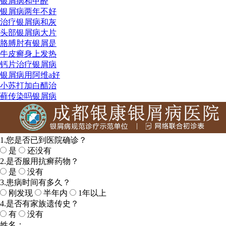
银屑病和甲醛
银屑病两年不好
治疗银屑病和灰
头部银屑病大片
胳膊肘有银屑是
牛皮癣身上发热
钙片治疗银屑病
银屑病用阿维a好
小苏打加白醋治
藓传染吗银屑病
1.您是否已到医院确诊？
是
还没有
2.是否服用抗癣药物？
是
没有
3.患病时间有多久？
刚发现
半年内
1年以上
4.是否有家族遗传史？
有
没有
姓名：