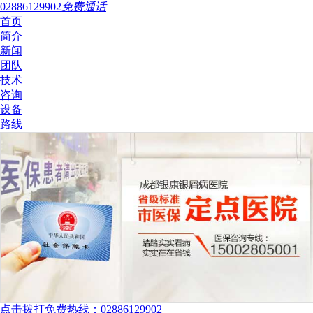
02886129902
免费通话
首页
简介
新闻
团队
技术
咨询
设备
路线
点击拨打免费热线：02886129902