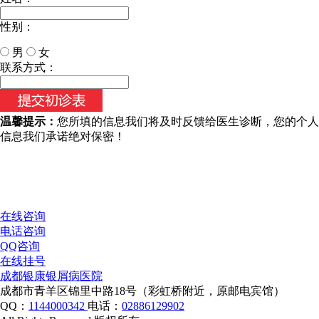
性别：
男
女
今天日期：
联系方式：
温馨提示：
您所填的信息我们将及时反馈给医生诊断，您的个人
信息我们承诺绝对保密！
在线咨询
电话咨询
QQ咨询
在线挂号
成都银康银屑病医院
成都市青羊区锦里中路18号（彩虹桥附近，原邮电宾馆）
QQ：
1144000342
电话：
02886129902