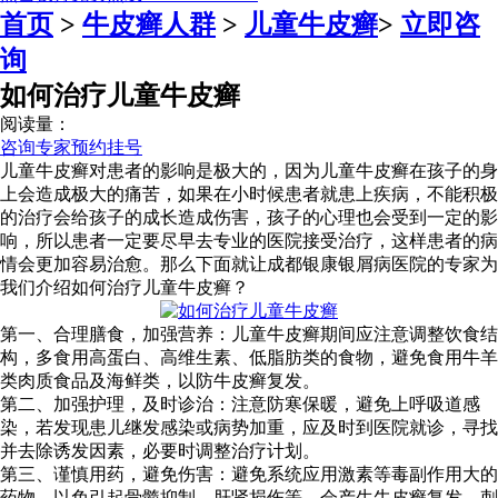
首页
>
牛皮癣人群
>
儿童牛皮癣
>
立即咨
询
如何治疗儿童牛皮癣
阅读量：
咨询专家
预约挂号
儿童牛皮癣对患者的影响是极大的，因为儿童牛皮癣在孩子的身
上会造成极大的痛苦，如果在小时候患者就患上疾病，不能积极
的治疗会给孩子的成长造成伤害，孩子的心理也会受到一定的影
响，所以患者一定要尽早去专业的医院接受治疗，这样患者的病
情会更加容易治愈。那么下面就让成都银康银屑病医院的专家为
我们介绍如何治疗儿童牛皮癣？
第一、合理膳食，加强营养：儿童牛皮癣期间应注意调整饮食结
构，多食用高蛋白、高维生素、低脂肪类的食物，避免食用牛羊
类肉质食品及海鲜类，以防牛皮癣复发。
第二、加强护理，及时诊治：注意防寒保暖，避免上呼吸道感
染，若发现患儿继发感染或病势加重，应及时到医院就诊，寻找
并去除诱发因素，必要时调整治疗计划。
第三、谨慎用药，避免伤害：避免系统应用激素等毒副作用大的
药物，以免引起骨髓抑制、肝肾损伤等，会产生牛皮癣复发，刺