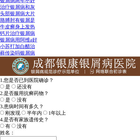
银屑病两年不好
治疗银屑病和灰
头部银屑病大片
胳膊肘有银屑是
牛皮癣身上发热
钙片治疗银屑病
银屑病用阿维a好
小苏打加白醋治
藓传染吗银屑病
1.您是否已到医院确诊？
是
还没有
2.是否服用抗癣药物？
是
没有
3.患病时间有多久？
刚发现
半年内
1年以上
4.是否有家族遗传史？
有
没有
姓名：