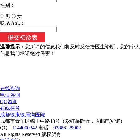
性别：
男
女
今天日期：
联系方式：
温馨提示：
您所填的信息我们将及时反馈给医生诊断，您的个人
信息我们承诺绝对保密！
在线咨询
电话咨询
QQ咨询
在线挂号
成都银康银屑病医院
成都市青羊区锦里中路18号（彩虹桥附近，原邮电宾馆）
QQ：
1144000342
电话：
02886129902
All Rights Reserved 版权所有